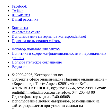
Facebook
Twitter
RSS-ленты
E-mail рассылка
Контакты
Реклама на сайте
Использование материалов korrespondent.net
Правила пользования сайтом
Договор пользования сайтом
Политика в сфере конфиденциальности и персональных
данных
Пользовательское соглашение
Редакция
© 2000-2026, Korrespondent.net
Субъект в сфере онлайн-медиа Название онлайн-медиа -
«КореспонденТ.net» Адрес: 02091, місто Київ,
ХАРКІВСЬКЕ ШОСЕ, будинок 172-Б, офіс 208/1 E-mail:
sunlight@mediadim.com.ua
Телефон: 044-205-43-00
Идентификатор медиа - R40-06068
Использование любых материалов, размещённых на
сайте, разрешается при условии ссылки на