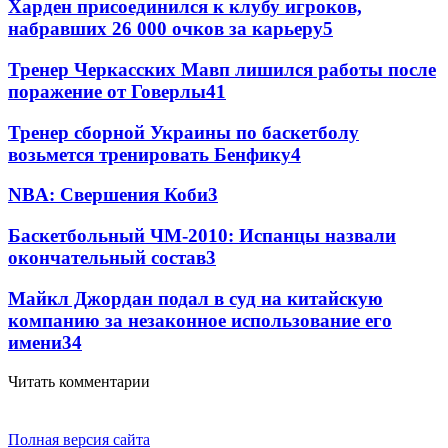
Харден присоединился к клубу игроков,
набравших 26 000 очков за карьеру
5
Тренер Черкасских Мавп лишился работы после
поражение от Говерлы
4
1
Тренер сборной Украины по баскетболу
возьмется тренировать Бенфику
4
NBA: Свершения Коби
3
Баскетбольный ЧМ-2010: Испанцы назвали
окончательный состав
3
Майкл Джордан подал в суд на китайскую
компанию за незаконное использование его
имени
3
4
Читать комментарии
Полная версия сайта