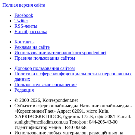
Полная версия сайта
Facebook
Twitter
RSS-ленты
E-mail рассылка
Контакты
Реклама на сайте
Использование материалов korrespondent.net
Правила пользования сайтом
Договор пользования сайтом
Политика в сфере конфиденциальности и персональных
данных
Пользовательское соглашение
Редакция
© 2000-2026, Korrespondent.net
Субъект в сфере онлайн-медиа Название онлайн-медиа -
«КореспонденТ.net» Адрес: 02091, місто Київ,
ХАРКІВСЬКЕ ШОСЕ, будинок 172-Б, офіс 208/1 E-mail:
sunlight@mediadim.com.ua
Телефон: 044-205-43-00
Идентификатор медиа - R40-06068
Использование любых материалов, размещённых на