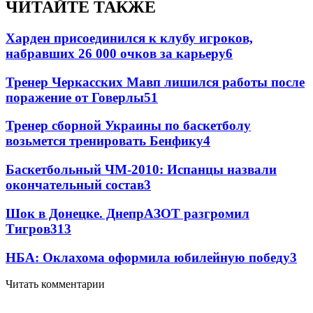
ЧИТАЙТЕ ТАКЖЕ
Харден присоединился к клубу игроков,
набравших 26 000 очков за карьеру
6
Тренер Черкасских Мавп лишился работы после
поражение от Говерлы
5
1
Тренер сборной Украины по баскетболу
возьмется тренировать Бенфику
4
Баскетбольный ЧМ-2010: Испанцы назвали
окончательный состав
3
Шок в Донецке. ДнепрАЗОТ разгромил
Тигров
3
13
НБА: Оклахома оформила юбилейную победу
3
Читать комментарии