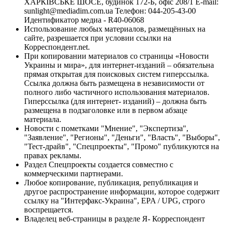
ХАРКІВСЬКЕ ШОСЕ, будинок 172-Б, офіс 208/1 E-mail:
sunlight@mediadim.com.ua
Телефон: 044-205-43-00
Идентификатор медиа - R40-06068
Использование любых материалов, размещённых на
сайте, разрешается при условии ссылки на
Корреспондент.net.
При копировании материалов со страницы «Новости
Украины и мира», для интернет-изданий – обязательна
прямая открытая для поисковых систем гиперссылка.
Ссылка должна быть размещена в независимости от
полного либо частичного использования материалов.
Гиперссылка (для интернет- изданий) – должна быть
размещена в подзаголовке или в первом абзаце
материала.
Новости с пометками "Мнение", "Экспертиза",
"Заявление", "Регионы", "Деньги", "Власть", "Выборы",
"Тест-драйв", "Спецпроекты", "Промо" публикуются на
правах рекламы.
Раздел Спецпроекты создается совместно с
коммерческими партнерами.
Любое копирование, публикация, републикация и
другое распространение информации, которое содержит
ссылку на "Интерфакс-Украина", EPA / UPG, строго
воспрещается.
Владелец веб-страницы в разделе Я- Корреспондент