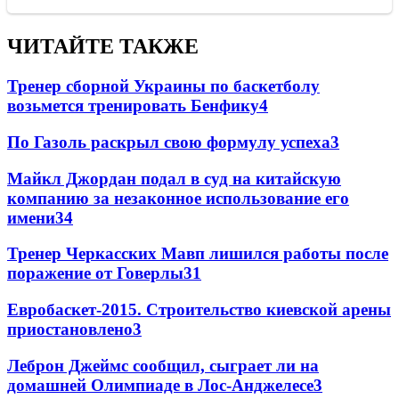
ЧИТАЙТЕ ТАКЖЕ
Тренер сборной Украины по баскетболу
возьмется тренировать Бенфику
4
По Газоль раскрыл свою формулу успеха
3
Майкл Джордан подал в суд на китайскую
компанию за незаконное использование его
имени
3
4
Тренер Черкасских Мавп лишился работы после
поражение от Говерлы
3
1
Евробаскет-2015. Строительство киевской арены
приостановлено
3
Леброн Джеймс сообщил, сыграет ли на
домашней Олимпиаде в Лос-Анджелесе
3