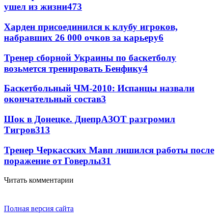
ушел из жизни
473
Харден присоединился к клубу игроков,
набравших 26 000 очков за карьеру
6
Тренер сборной Украины по баскетболу
возьмется тренировать Бенфику
4
Баскетбольный ЧМ-2010: Испанцы назвали
окончательный состав
3
Шок в Донецке. ДнепрАЗОТ разгромил
Тигров
3
13
Тренер Черкасских Мавп лишился работы после
поражение от Говерлы
3
1
Читать комментарии
Полная версия сайта