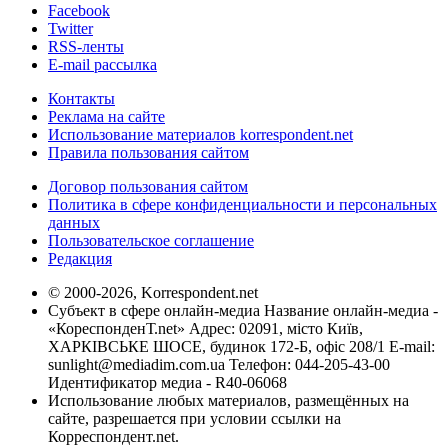
Facebook
Twitter
RSS-ленты
E-mail рассылка
Контакты
Реклама на сайте
Использование материалов korrespondent.net
Правила пользования сайтом
Договор пользования сайтом
Политика в сфере конфиденциальности и персональных
данных
Пользовательское соглашение
Редакция
© 2000-2026, Korrespondent.net
Субъект в сфере онлайн-медиа Название онлайн-медиа -
«КореспонденТ.net» Адрес: 02091, місто Київ,
ХАРКІВСЬКЕ ШОСЕ, будинок 172-Б, офіс 208/1 E-mail:
sunlight@mediadim.com.ua
Телефон: 044-205-43-00
Идентификатор медиа - R40-06068
Использование любых материалов, размещённых на
сайте, разрешается при условии ссылки на
Корреспондент.net.