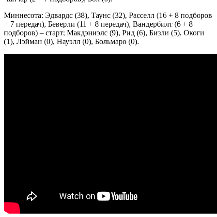
Миннесота: Эдвардс (38), Таунс (32), Расселл (16 + 8 подборов
+ 7 передач), Беверли (11 + 8 передач), Вандербилт (6 + 8
подборов) – старт; Макдэниэлс (9), Рид (6), Бизли (5), Окоги
(1), Лэйман (0), Науэлл (0), Больмаро (0).