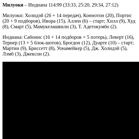
Милуоки
– Индиана 114:99 (33:33, 25:20, 29:34, 27:12)
Милуоки: Холидэй (26 + 14 передач), Коннотон (20), Портис
(20 + 9 подборов), Нвора (15), Аллен (6) – старт; Хилл (9), Худ
(8), Смарт (5), Мамукелашвили (3), Т. Адетокумбо (2).
Индиана: Сабонис (16 + 14 подборов + 5 потерь), Леверт (16),
Тернер (13 + 5 блок-шотов), Брогдон (12), Дуарте (10) – старт;
Мартин (9), Бриссетт (8), Уонамейкер (5), Дж. Холидэй (5),
Лэмб (3), Джексон (2).