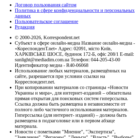
Договор пользования сайтом
Политика в сфере конфиденциальности и персональных
данных
Пользовательское соглашение
Редакция
© 2000-2026, Korrespondent.net
Субъект в сфере онлайн-медиа Название онлайн-медиа -
«КореспонденТ.net» Адрес: 02091, місто Київ,
ХАРКІВСЬКЕ ШОСЕ, будинок 172-Б, офіс 208/1 E-mail:
sunlight@mediadim.com.ua
Телефон: 044-205-43-00
Идентификатор медиа - R40-06068
Использование любых материалов, размещённых на
сайте, разрешается при условии ссылки на
Корреспондент.net.
При копировании материалов со страницы «Новости
Украины и мира», для интернет-изданий – обязательна
прямая открытая для поисковых систем гиперссылка.
Ссылка должна быть размещена в независимости от
полного либо частичного использования материалов.
Гиперссылка (для интернет- изданий) – должна быть
размещена в подзаголовке или в первом абзаце
материала.
Новости с пометками "Мнение", "Экспертиза",
"Заявление", "Регионы", "Деньги", "Власть", "Выборы",