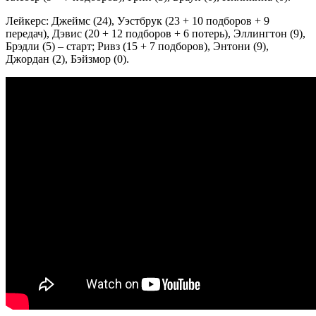
Лейкерс: Джеймс (24), Уэстбрук (23 + 10 подборов + 9
передач), Дэвис (20 + 12 подборов + 6 потерь), Эллингтон (9),
Брэдли (5) – старт; Ривз (15 + 7 подборов), Энтони (9),
Джордан (2), Бэйзмор (0).