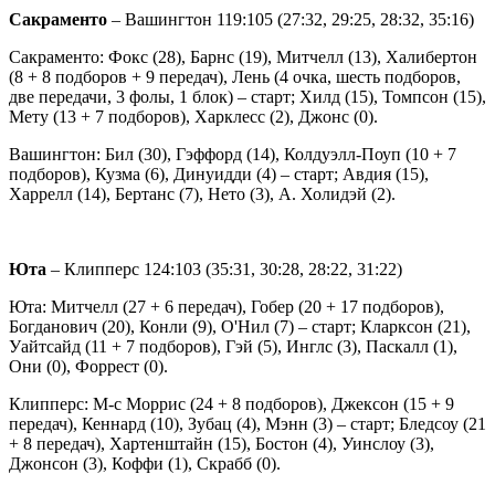
Сакраменто
– Вашингтон 119:105 (27:32, 29:25, 28:32, 35:16)
Сакраменто: Фокс (28), Барнс (19), Митчелл (13), Халибертон
(8 + 8 подборов + 9 передач), Лень (4 очка, шесть подборов,
две передачи, 3 фолы, 1 блок) – старт; Хилд (15), Томпсон (15),
Мету (13 + 7 подборов), Харклесс (2), Джонс (0).
Вашингтон: Бил (30), Гэффорд (14), Колдуэлл-Поуп (10 + 7
подборов), Кузма (6), Динуидди (4) – старт; Авдия (15),
Харрелл (14), Бертанс (7), Нето (3), А. Холидэй (2).
Юта
– Клипперс 124:103 (35:31, 30:28, 28:22, 31:22)
Юта: Митчелл (27 + 6 передач), Гобер (20 + 17 подборов),
Богданович (20), Конли (9), О'Нил (7) – старт; Кларксон (21),
Уайтсайд (11 + 7 подборов), Гэй (5), Инглс (3), Паскалл (1),
Они (0), Форрест (0).
Клипперс: М-с Моррис (24 + 8 подборов), Джексон (15 + 9
передач), Кеннард (10), Зубац (4), Мэнн (3) – старт; Бледсоу (21
+ 8 передач), Хартенштайн (15), Бостон (4), Уинслоу (3),
Джонсон (3), Коффи (1), Скрабб (0).