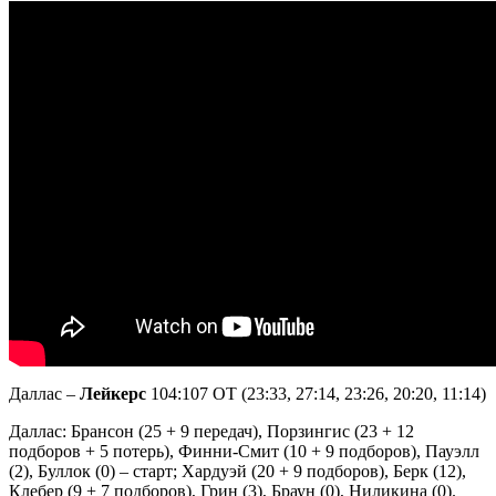
Даллас –
Лейкерс
104:107 OT (23:33, 27:14, 23:26, 20:20, 11:14)
Даллас: Брансон (25 + 9 передач), Порзингис (23 + 12
подборов + 5 потерь), Финни-Смит (10 + 9 подборов), Пауэлл
(2), Буллок (0) – старт; Хардуэй (20 + 9 подборов), Берк (12),
Клебер (9 + 7 подборов), Грин (3), Браун (0), Ниликина (0).