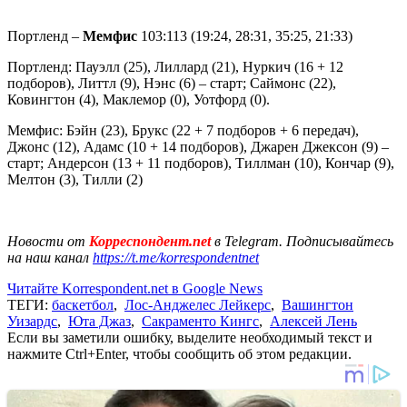
Портленд –
Мемфис
103:113 (19:24, 28:31, 35:25, 21:33)
Портленд: Пауэлл (25), Лиллард (21), Нуркич (16 + 12
подборов), Литтл (9), Нэнс (6) – старт; Саймонс (22),
Ковингтон (4), Маклемор (0), Уотфорд (0).
Мемфис: Бэйн (23), Брукс (22 + 7 подборов + 6 передач),
Джонс (12), Адамс (10 + 14 подборов), Джарен Джексон (9) –
старт; Андерсон (13 + 11 подборов), Тиллман (10), Кончар (9),
Мелтон (3), Тилли (2)
Новости от
Корреспондент.net
в Telegram. Подписывайтесь
на наш канал
https://t.me/korrespondentnet
Читайте Korrespondent.net в Google News
ТЕГИ:
баскетбол
,
Лос-Анджелес Лейкерс
,
Вашингтон
Уизардс
,
Юта Джаз
,
Сакраменто Кингс
,
Алексей Лень
Если вы заметили ошибку, выделите необходимый текст и
нажмите Ctrl+Enter, чтобы сообщить об этом редакции.