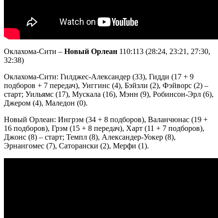
Оклахома-Сити –
Новый Орлеан
110:113 (28:24, 23:21, 27:30,
32:38)
Оклахома-Сити: Гилджес-Александер (33), Гидди (17 + 9
подборов + 7 передач), Уиггинс (4), Бэйзли (2), Фэйворс (2) –
старт; Уильямс (17), Мускала (16), Мэнн (9), Робинсон-Эрл (6),
Джером (4), Маледон (0).
Новый Орлеан: Ингрэм (34 + 8 подборов), Валанчюнас (19 +
16 подборов), Грэм (15 + 8 передач), Харт (11 + 7 подборов),
Джонс (8) – старт; Темпл (8), Александер-Уокер (8),
Эрнангомес (7), Саторански (2), Мерфи (1).