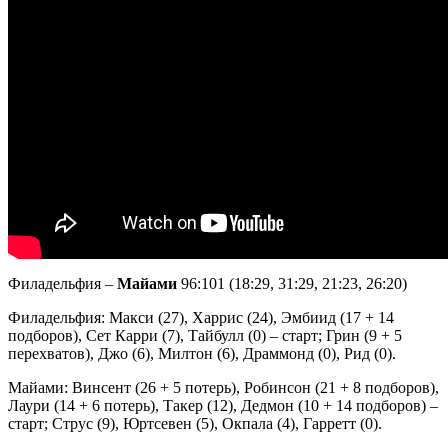
Филадельфия –
Майами
96:101 (18:29, 31:29, 21:23, 26:20)
Филадельфия: Макси (27), Харрис (24), Эмбиид (17 + 14
подборов), Сет Карри (7), Тайбулл (0) – старт; Грин (9 + 5
перехватов), Джо (6), Милтон (6), Драммонд (0), Рид (0).
Майами: Винсент (26 + 5 потерь), Робинсон (21 + 8 подборов),
Лаури (14 + 6 потерь), Такер (12), Дедмон (10 + 14 подборов) –
старт; Струс (9), Юртсевен (5), Окпала (4), Гарретт (0).