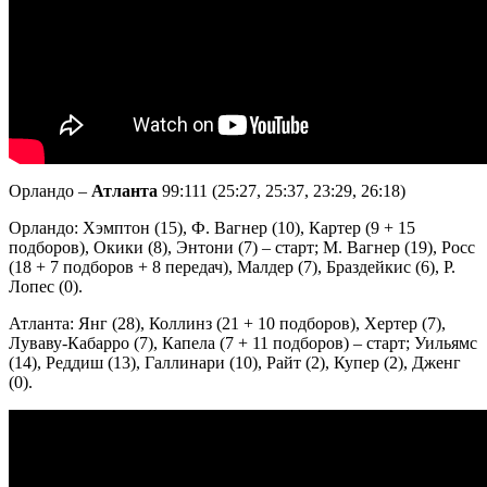
Орландо –
Атланта
99:111 (25:27, 25:37, 23:29, 26:18)
Орландо: Хэмптон (15), Ф. Вагнер (10), Картер (9 + 15
подборов), Окики (8), Энтони (7) – старт; М. Вагнер (19), Росс
(18 + 7 подборов + 8 передач), Малдер (7), Браздейкис (6), Р.
Лопес (0).
Атланта: Янг (28), Коллинз (21 + 10 подборов), Хертер (7),
Луваву-Кабарро (7), Капела (7 + 11 подборов) – старт; Уильямс
(14), Реддиш (13), Галлинари (10), Райт (2), Купер (2), Дженг
(0).