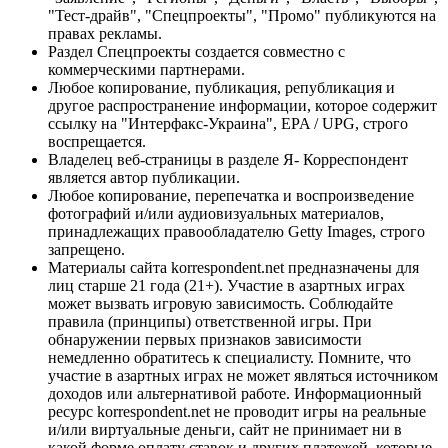
"Тест-драйв", "Спецпроекты", "Промо" публикуются на
правах рекламы.
Раздел Спецпроекты создается совместно с
коммерческими партнерами.
Любое копирование, публикация, републикация и
другое распространение информации, которое содержит
ссылку на "Интерфакс-Украина", EPA / UPG, строго
воспрещается.
Владелец веб-страницы в разделе Я- Корреспондент
является автор публикации.
Любое копирование, перепечатка и воспроизведение
фотографий и/или аудиовизуальных материалов,
принадлежащих правообладателю Getty Images, строго
запрещено.
Материалы сайта korrespondent.net предназначены для
лиц старше 21 года (21+). Участие в азартных играх
может вызвать игровую зависимость. Соблюдайте
правила (принципы) ответственной игры. При
обнаружении первых признаков зависимости
немедленно обратитесь к специалисту. Помните, что
участие в азартных играх не может являться источником
доходов или альтернативой работе. Информационный
ресурс korrespondent.net не проводит игры на реальные
и/или виртуальные деньги, сайт не принимает ни в
какой форме оплату ставок и других платежей, которые