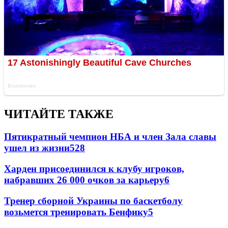
ЧИТАЙТЕ ТАКЖЕ
Пятикратный чемпион НБА и член Зала славы
ушел из жизни
528
Харден присоединился к клубу игроков,
набравших 26 000 очков за карьеру
6
Тренер сборной Украины по баскетболу
возьмется тренировать Бенфику
5