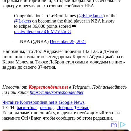
игроком в истории лиги, который набрал 36 тысяч очков за
карьеру в регулярных сезонах, сообщает НБА.
Congratulations to LeBron James (
@KingJames
) of the
@Lakers
on becoming the third player in NBA history
to eclipse 36,000 points scored 👑
pic.twitter.com/6OdM7Vk5dG
— NBA (@NBA)
December 29, 2021
Напомним, что Лос-Анджелес победил 132:123, а Джеймс
пополнил компанию легендарных Карима Абдул-Джабара и
Карла Мэлоуна. Также ЛеБрон стал самым молодым из них -
за день до своего 37-летия.
Новости от
Корреспондент.net
в Telegram. Подписывайтесь
на наш канал
https://t.me/korrespondentnet
Читайте Korrespondent.net в Google News
ТЕГИ:
баскетбол
,
рекорд
,
Леброн Джеймс
Если вы заметили ошибку, выделите необходимый текст и
нажмите Ctrl+Enter, чтобы сообщить об этом редакции.