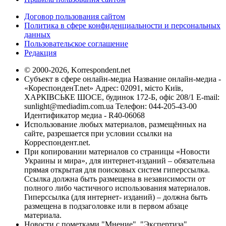
Договор пользования сайтом
Политика в сфере конфиденциальности и персональных
данных
Пользовательское соглашение
Редакция
© 2000-2026, Korrespondent.net
Субъект в сфере онлайн-медиа Название онлайн-медиа -
«КореспонденТ.net» Адрес: 02091, місто Київ,
ХАРКІВСЬКЕ ШОСЕ, будинок 172-Б, офіс 208/1 E-mail:
sunlight@mediadim.com.ua
Телефон: 044-205-43-00
Идентификатор медиа - R40-06068
Использование любых материалов, размещённых на
сайте, разрешается при условии ссылки на
Корреспондент.net.
При копировании материалов со страницы «Новости
Украины и мира», для интернет-изданий – обязательна
прямая открытая для поисковых систем гиперссылка.
Ссылка должна быть размещена в независимости от
полного либо частичного использования материалов.
Гиперссылка (для интернет- изданий) – должна быть
размещена в подзаголовке или в первом абзаце
материала.
Новости с пометками "Мнение", "Экспертиза",