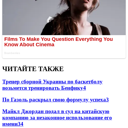
ЧИТАЙТЕ ТАКЖЕ
Тренер сборной Украины по баскетболу
возьмется тренировать Бенфику
4
По Газоль раскрыл свою формулу успеха
3
Майкл Джордан подал в суд на китайскую
компанию за незаконное использование его
имени
3
4