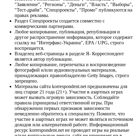
"Заявление", "Регионы", "Деньги", "Власть", "Выборы",
"Тест-драйв", "Спецпроекты", "Промо" публикуются на
правах рекламы.
Раздел Спецпроекты создается совместно с
коммерческими партнерами.
Любое копирование, публикация, републикация и
другое распространение информации, которое содержит
ссылку на "Интерфакс-Украина", EPA / UPG, строго
воспрещается.
Владелец веб-страницы в разделе Я- Корреспондент
является автор публикации.
Любое копирование, перепечатка и воспроизведение
фотографий и/или аудиовизуальных материалов,
принадлежащих правообладателю Getty Images, строго
запрещено.
Материалы сайта korrespondent.net предназначены для
лиц старше 21 года (21+). Участие в азартных играх
может вызвать игровую зависимость. Соблюдайте
правила (принципы) ответственной игры. При
обнаружении первых признаков зависимости
немедленно обратитесь к специалисту. Помните, что
участие в азартных играх не может являться источником
доходов или альтернативой работе. Информационный
ресурс korrespondent.net не проводит игры на реальные
и/или виртуальные деньги, сайт не принимает ни в