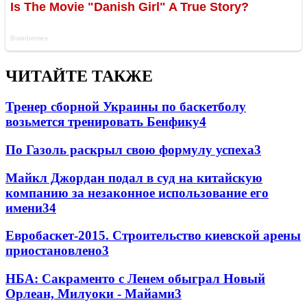
ЧИТАЙТЕ ТАКЖЕ
Тренер сборной Украины по баскетболу
возьмется тренировать Бенфику
4
По Газоль раскрыл свою формулу успеха
3
Майкл Джордан подал в суд на китайскую
компанию за незаконное использование его
имени
3
4
Евробаскет-2015. Строительство киевской арены
приостановлено
3
НБА: Сакраменто с Ленем обыграл Новый
Орлеан, Милуоки - Майами
3