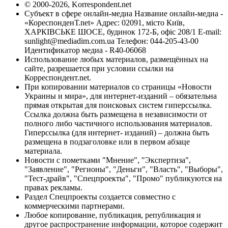
© 2000-2026, Korrespondent.net
Субъект в сфере онлайн-медиа Название онлайн-медиа -
«КореспонденТ.net» Адрес: 02091, місто Київ,
ХАРКІВСЬКЕ ШОСЕ, будинок 172-Б, офіс 208/1 E-mail:
sunlight@mediadim.com.ua
Телефон: 044-205-43-00
Идентификатор медиа - R40-06068
Использование любых материалов, размещённых на
сайте, разрешается при условии ссылки на
Корреспондент.net.
При копировании материалов со страницы «Новости
Украины и мира», для интернет-изданий – обязательна
прямая открытая для поисковых систем гиперссылка.
Ссылка должна быть размещена в независимости от
полного либо частичного использования материалов.
Гиперссылка (для интернет- изданий) – должна быть
размещена в подзаголовке или в первом абзаце
материала.
Новости с пометками "Мнение", "Экспертиза",
"Заявление", "Регионы", "Деньги", "Власть", "Выборы",
"Тест-драйв", "Спецпроекты", "Промо" публикуются на
правах рекламы.
Раздел Спецпроекты создается совместно с
коммерческими партнерами.
Любое копирование, публикация, републикация и
другое распространение информации, которое содержит