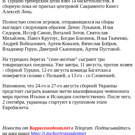
В Турцию тренерский штаб взял 14 баскетболистов, в
сборную пока не приехал центровой Сакраменто Кингс
Алексей Лень.
Полностью список игроков, отправившихся на сборы
выглядит следующим образом: Денис Лукашов, Илья
Сидоров, Иссуф Санон, Виталий Зотов, Святослав
Михайлюк, Павел Крутоус, Богдан Близнюк, Илья Ткаченко,
Андрей Войналович, Артем Ковалев, Вячеслав Бобров,
Владимир Герун, Дмитрий Скапинцев, Артем Пустовой.
На турецких берегах "сине-желтые" сыграют три
товарищеских поединка. Уже завтра, 11 августа, против хозяев
- сборной Турции, 12-го августа команда Багатскиса
померяется силами с Польшей, а 13-го - со Словенией.
Напомним, что 24-го и 27-го августа сборной Украины
предстоит сыграть важные матчи квалификации чемпионата
мира против Италии и Исландии соответственно. После чего,
2 сентября, украинцы стартуют в групповом этапе
Евробаскета.
Новости от
Корреспондент.net
в Telegram. Подписывайтесь
на наш канал
https://t.me/korrespondentnet