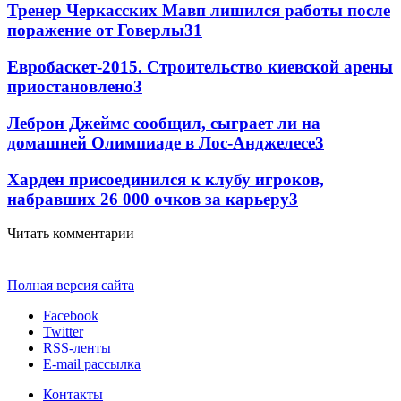
Тренер Черкасских Мавп лишился работы после
поражение от Говерлы
3
1
Евробаскет-2015. Строительство киевской арены
приостановлено
3
Леброн Джеймс сообщил, сыграет ли на
домашней Олимпиаде в Лос-Анджелесе
3
Харден присоединился к клубу игроков,
набравших 26 000 очков за карьеру
3
Читать комментарии
Полная версия сайта
Facebook
Twitter
RSS-ленты
E-mail рассылка
Контакты