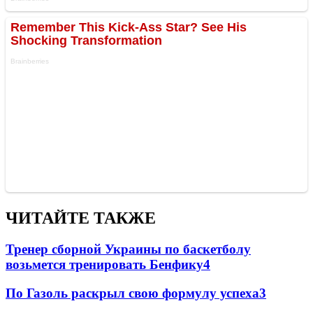
ЧИТАЙТЕ ТАКЖЕ
Тренер сборной Украины по баскетболу
возьмется тренировать Бенфику
4
По Газоль раскрыл свою формулу успеха
3