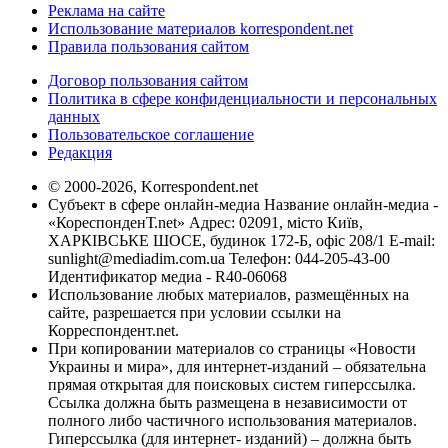
Реклама на сайте
Использование материалов korrespondent.net
Правила пользования сайтом
Договор пользования сайтом
Политика в сфере конфиденциальности и персональных
данных
Пользовательское соглашение
Редакция
© 2000-2026, Korrespondent.net
Субъект в сфере онлайн-медиа Название онлайн-медиа -
«КореспонденТ.net» Адрес: 02091, місто Київ,
ХАРКІВСЬКЕ ШОСЕ, будинок 172-Б, офіс 208/1 E-mail:
sunlight@mediadim.com.ua
Телефон: 044-205-43-00
Идентификатор медиа - R40-06068
Использование любых материалов, размещённых на
сайте, разрешается при условии ссылки на
Корреспондент.net.
При копировании материалов со страницы «Новости
Украины и мира», для интернет-изданий – обязательна
прямая открытая для поисковых систем гиперссылка.
Ссылка должна быть размещена в независимости от
полного либо частичного использования материалов.
Гиперссылка (для интернет- изданий) – должна быть