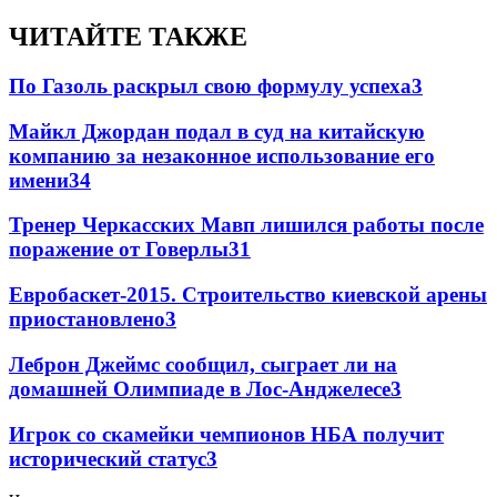
ЧИТАЙТЕ ТАКЖЕ
По Газоль раскрыл свою формулу успеха
3
Майкл Джордан подал в суд на китайскую
компанию за незаконное использование его
имени
3
4
Тренер Черкасских Мавп лишился работы после
поражение от Говерлы
3
1
Евробаскет-2015. Строительство киевской арены
приостановлено
3
Леброн Джеймс сообщил, сыграет ли на
домашней Олимпиаде в Лос-Анджелесе
3
Игрок со скамейки чемпионов НБА получит
исторический статус
3