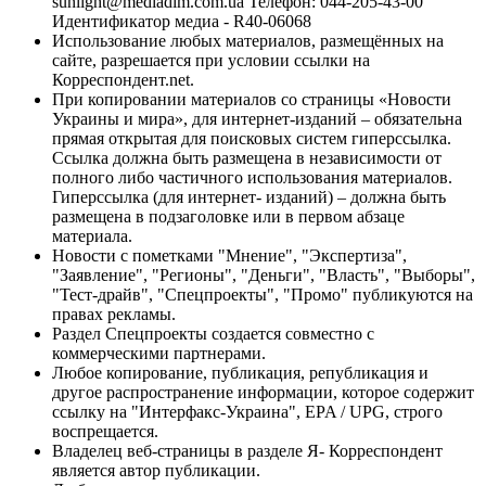
sunlight@mediadim.com.ua
Телефон: 044-205-43-00
Идентификатор медиа - R40-06068
Использование любых материалов, размещённых на
сайте, разрешается при условии ссылки на
Корреспондент.net.
При копировании материалов со страницы «Новости
Украины и мира», для интернет-изданий – обязательна
прямая открытая для поисковых систем гиперссылка.
Ссылка должна быть размещена в независимости от
полного либо частичного использования материалов.
Гиперссылка (для интернет- изданий) – должна быть
размещена в подзаголовке или в первом абзаце
материала.
Новости с пометками "Мнение", "Экспертиза",
"Заявление", "Регионы", "Деньги", "Власть", "Выборы",
"Тест-драйв", "Спецпроекты", "Промо" публикуются на
правах рекламы.
Раздел Спецпроекты создается совместно с
коммерческими партнерами.
Любое копирование, публикация, републикация и
другое распространение информации, которое содержит
ссылку на "Интерфакс-Украина", EPA / UPG, строго
воспрещается.
Владелец веб-страницы в разделе Я- Корреспондент
является автор публикации.