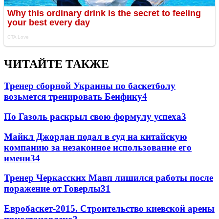
ЧИТАЙТЕ ТАКЖЕ
Тренер сборной Украины по баскетболу
возьмется тренировать Бенфику
4
По Газоль раскрыл свою формулу успеха
3
Майкл Джордан подал в суд на китайскую
компанию за незаконное использование его
имени
3
4
Тренер Черкасских Мавп лишился работы после
поражение от Говерлы
3
1
Евробаскет-2015. Строительство киевской арены