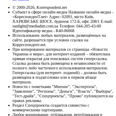
© 2000-2026, Korrespondent.net
Субъект в сфере онлайн-медиа Название онлайн-медиа -
«КореспонденТ.net» Адрес: 02091, місто Київ,
ХАРКІВСЬКЕ ШОСЕ, будинок 172-Б, офіс 208/1 E-mail:
sunlight@mediadim.com.ua
Телефон: 044-205-43-00
Идентификатор медиа - R40-06068
Использование любых материалов, размещённых на
сайте, разрешается при условии ссылки на
Корреспондент.net.
При копировании материалов со страницы «Новости
Украины и мира», для интернет-изданий – обязательна
прямая открытая для поисковых систем гиперссылка.
Ссылка должна быть размещена в независимости от
полного либо частичного использования материалов.
Гиперссылка (для интернет- изданий) – должна быть
размещена в подзаголовке или в первом абзаце
материала.
Новости с пометками "Мнение", "Экспертиза",
"Заявление", "Регионы", "Деньги", "Власть", "Выборы",
"Тест-драйв", "Спецпроекты", "Промо" публикуются на
правах рекламы.
Раздел Спецпроекты создается совместно с
коммерческими партнерами.
Любое копирование, публикация, републикация и