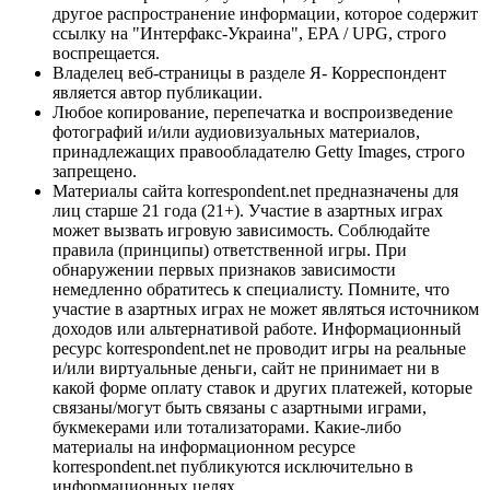
другое распространение информации, которое содержит
ссылку на "Интерфакс-Украина", EPA / UPG, строго
воспрещается.
Владелец веб-страницы в разделе Я- Корреспондент
является автор публикации.
Любое копирование, перепечатка и воспроизведение
фотографий и/или аудиовизуальных материалов,
принадлежащих правообладателю Getty Images, строго
запрещено.
Материалы сайта korrespondent.net предназначены для
лиц старше 21 года (21+). Участие в азартных играх
может вызвать игровую зависимость. Соблюдайте
правила (принципы) ответственной игры. При
обнаружении первых признаков зависимости
немедленно обратитесь к специалисту. Помните, что
участие в азартных играх не может являться источником
доходов или альтернативой работе. Информационный
ресурс korrespondent.net не проводит игры на реальные
и/или виртуальные деньги, сайт не принимает ни в
какой форме оплату ставок и других платежей, которые
связаны/могут быть связаны с азартными играми,
букмекерами или тотализаторами. Какие-либо
материалы на информационном ресурсе
korrespondent.net публикуются исключительно в
информационных целях.