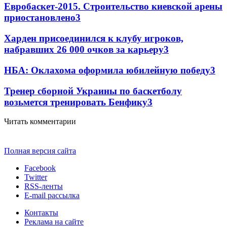
Евробаскет-2015. Строительство киевской арены
приостановлено
3
Харден присоединился к клубу игроков,
набравших 26 000 очков за карьеру
3
НБА: Оклахома оформила юбилейную победу
3
Тренер сборной Украины по баскетболу
возьмется тренировать Бенфику
3
Читать комментарии
Полная версия сайта
Facebook
Twitter
RSS-ленты
E-mail рассылка
Контакты
Реклама на сайте