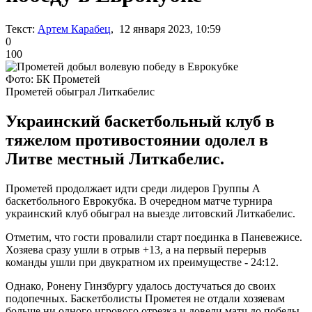
Текст:
Артем Карабец
, 12 января 2023, 10:59
0
100
Фото: БК Прометей
Прометей обыграл Литкабелис
Украинский баскетбольный клуб в
тяжелом противостоянии одолел в
Литве местный Литкабелис.
Прометей продолжает идти среди лидеров Группы А
баскетбольного Еврокубка. В очередном матче турнира
украинский клуб обыграл на выезде литовский Литкабелис.
Отметим, что гости провалили старт поединка в Паневежисе.
Хозяева сразу ушли в отрыв +13, а на первый перерыв
команды ушли при двукратном их преимуществе - 24:12.
Однако, Ронену Гинзбургу удалось достучаться до своих
подопечных. Баскетболисты Прометея не отдали хозяевам
больше ни одного игрового отрезка и довели матч до победы