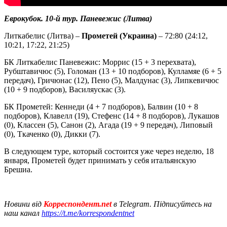
Еврокубок. 10-й тур. Паневежис (Литва)
Литкабелис (Литва) –
Прометей (Украина)
– 72:80 (24:12,
10:21, 17:22, 21:25)
БК Литкабелис Паневежис: Моррис (15 + 3 перехвата),
Рубштавичюс (5), Голоман (13 + 10 подборов), Кулламяе (6 + 5
передач), Гричюнас (12), Пено (5), Малдунас (3), Липкевичюс
(10 + 9 подборов), Василяускас (3).
БК Прометей: Кеннеди (4 + 7 подборов), Балвин (10 + 8
подборов), Клавелл (19), Стефенс (14 + 8 подборов), Лукашов
(0), Классен (5), Санон (2), Агада (19 + 9 передач), Липовый
(0), Ткаченко (0), Дикки (7).
В следующем туре, который состоится уже через неделю, 18
января, Прометей будет принимать у себя итальянскую
Брешиа.
Новини від
Корреспондент.net
в Telegram. Підписуйтесь на
наш канал
https://t.me/korrespondentnet