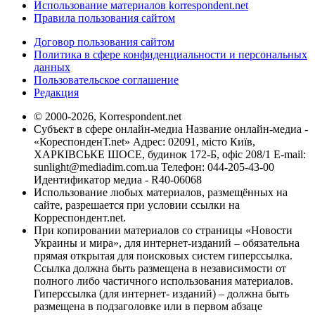
Использование материалов korrespondent.net
Правила пользования сайтом
Договор пользования сайтом
Политика в сфере конфиденциальности и персональных
данных
Пользовательское соглашение
Редакция
© 2000-2026, Korrespondent.net
Субъект в сфере онлайн-медиа Название онлайн-медиа -
«КореспонденТ.net» Адрес: 02091, місто Київ,
ХАРКІВСЬКЕ ШОСЕ, будинок 172-Б, офіс 208/1 E-mail:
sunlight@mediadim.com.ua
Телефон: 044-205-43-00
Идентификатор медиа - R40-06068
Использование любых материалов, размещённых на
сайте, разрешается при условии ссылки на
Корреспондент.net.
При копировании материалов со страницы «Новости
Украины и мира», для интернет-изданий – обязательна
прямая открытая для поисковых систем гиперссылка.
Ссылка должна быть размещена в независимости от
полного либо частичного использования материалов.
Гиперссылка (для интернет- изданий) – должна быть
размещена в подзаголовке или в первом абзаце