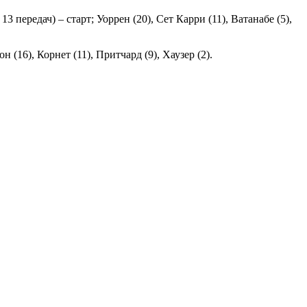
3 передач) – старт; Уоррен (20), Сет Карри (11), Ватанабе (5),
н (16), Корнет (11), Притчард (9), Хаузер (2).