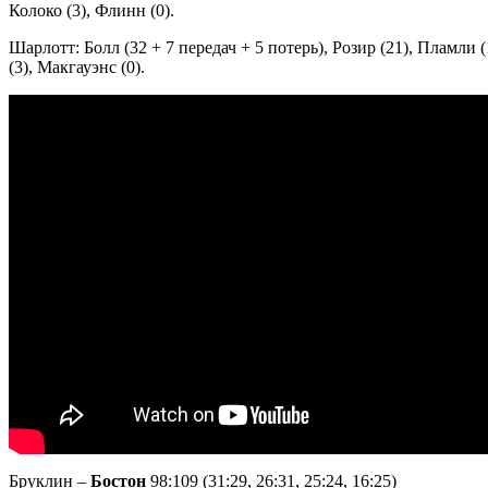
Колоко (3), Флинн (0).
Шарлотт: Болл (32 + 7 передач + 5 потерь), Розир (21), Пламли (
(3), Макгауэнс (0).
Бруклин –
Бостон
98:109 (31:29, 26:31, 25:24, 16:25)