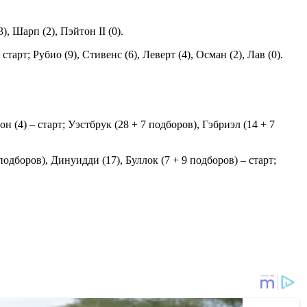
), Шарп (2), Пэйтон II (0).
арт; Рубио (9), Стивенс (6), Леверт (4), Осман (2), Лав (0).
н (4) – старт; Уэстбрук (28 + 7 подборов), Гэбриэл (14 + 7
подборов), Динуидди (17), Буллок (7 + 9 подборов) – старт;