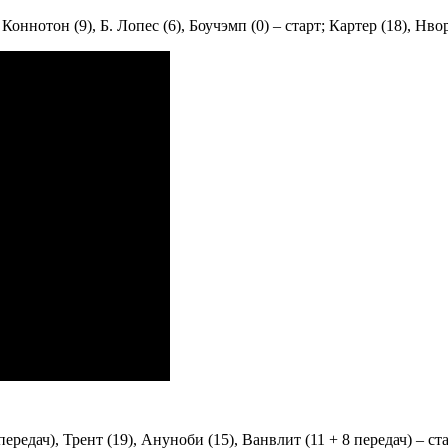
оннотон (9), Б. Лопес (6), Боучэмп (0) – старт; Картер (18), Нво
ередач), Трент (19), Ануноби (15), Ванвлит (11 + 8 передач) – ста