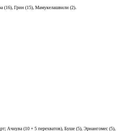
ра (16), Грин (15), Мамукелашвили (2).
рт; Ачиува (10 + 5 перехватов), Буше (5), Эрнангомес (5),