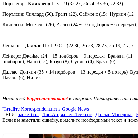
Портленд –
Кливленд
113:119 (32:27, 26:24, 33:36, 22:32)
Портленд: Лиллард (50), Грант (22), Саймонс (15), Нуркич (12 + 
Кливленд: Митчелл (26), Аллен (24 + 10 подборов + 6 передач), Г
Лейкерс –
Даллас
115:119 OT (22:36, 26:23, 28:23, 25:19, 7:7, 7:1
Лейкерс: Джеймс (24 + 15 подборов + 9 передач), Брайант (11 + 
подборов), Нанн (12), Браун (8), Суидер (0), Браун (0).
Даллас: Дончич (35 + 14 подборов + 13 передач + 5 потерь), Вуд
Пауэлл (6), Нилик
Новини від
Корреспондент.net
в Telegram. Підписуйтесь на на
Читайте Korrespondent.net в Google News
ТЕГИ:
баскетбол
,
Лос-Анджелес Лейкерс
,
Даллас Маверикс
,
Если вы заметили ошибку, выделите необходимый текст и нажми