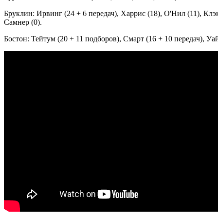
Бруклин: Ирвинг (24 + 6 передач), Харрис (18), О'Нил (11), Клэк
Самнер (0).
Бостон: Тейтум (20 + 11 подборов), Смарт (16 + 10 передач), Уайт 