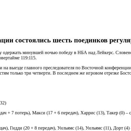
ции состоялись шесть поединков регуля
у одержать минувшей ночью победу в НБА над Лейкерс. Словене
овертайме 119:115.
 на выезде главного преследователя по Восточной конференции -
стям только три четверти. В последнем же игровом отрезке Бост
:32)
 + 7 потерь), Макси (17 + 6 передач), Харрис (13), Такер (0) – ст
, Гидди (20 + 8 передач), Уильямс (14), Уильямс (11), Дорт (4) –