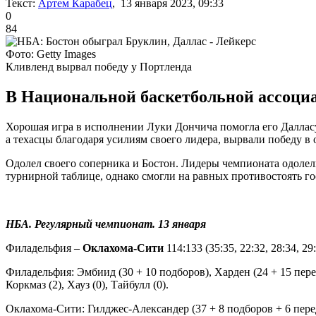
Текст:
Артем Карабец
, 13 января 2023, 09:33
0
84
Фото: Getty Images
Кливленд вырвал победу у Портленда
В Национальной баскетбольной ассоциа
Хорошая игра в исполнении Луки Дончича помогла его Даллас
а техасцы благодаря усилиям своего лидера, вырвали победу в 
Одолел своего соперника и Бостон. Лидеры чемпионата одолели
турнирной таблице, однако смогли на равных противостоять го
НБА. Регулярный чемпионат. 13 января
Филадельфия –
Оклахома-Сити
114:133 (35:35, 22:32, 28:34, 29
Филадельфия: Эмбиид (30 + 10 подборов), Харден (24 + 15 передач
Коркмаз (2), Хауз (0), Тайбулл (0).
Оклахома-Сити: Гилджес-Александер (37 + 8 подборов + 6 передач)