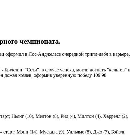
рного чемпионата.
ц оформил в Лос-Анджелесе очередной трипл-дабл в карьере,
 Бруклин. "Сети", в случае успеха, могли догнать "кельтов" в
он дожал хозяев, оформив уверенную победу 109:98.
арт; Ньянг (10), Мелтон (8), Рид (4), Милтон (4), Харрелл (2),
 старт; Мэнн (14), Мускала (9), Уильямс (8), Джо (7), Бэйзли