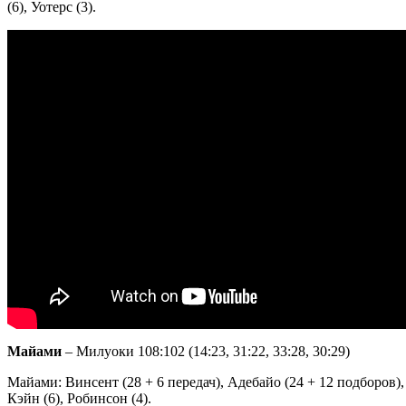
(6), Уотерс (3).
Майами
– Милуоки 108:102 (14:23, 31:22, 33:28, 30:29)
Майами: Винсент (28 + 6 передач), Адебайо (24 + 12 подборов), 
Кэйн (6), Робинсон (4).