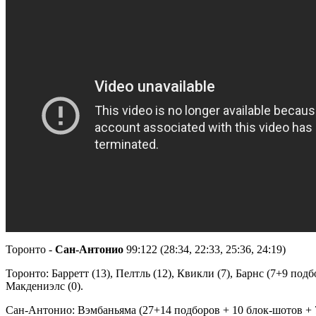
Торонто -
Сан-Антонио
99:122 (28:34, 22:33, 25:36, 24:19)
Торонто: Барретт (13), Пелтль (12), Квикли (7), Барнс (7+9 подбор
Макдениэлс (0).
Сан-Антонио: Вэмбаньяма (27+14 подборов + 10 блок-шотов + 7 п