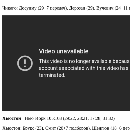
Чикаго: Досунму (29+7 передач), Дерозан (29), Вучевич (24+11 п
Хьюстон
- Нью-Йорк 105:103 (29:22, 28:21, 17:28, 31:32)
Хьюстон: Брукс (23), Смит (20+7 подборов), Шенгюн (18+6 переда