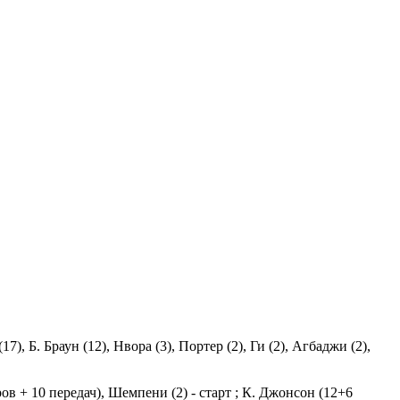
7), Б. Браун (12), Нвора (3), Портер (2), Ги (2), Агбаджи (2),
в + 10 передач), Шемпени (2) - старт ; К. Джонсон (12+6