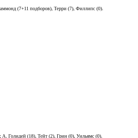
раммонд (7+11 подборов), Терри (7), Филлипс (0).
. Голидей (18), Тейт (2), Грин (0), Уильямс (0).