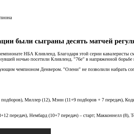
ции были сыграны десять матчей регул
 чемпионате НБА Кливленд. Благодаря этой серии кавалеристы с
нувшей ночью посетили Кливленд. "76е" в напряженной борьбе 
щим чемпионом Денвером. "Олени" не позволили набрать сопер
подборов), Миллер (12), Мэнн (11+9 подборов + 7 передач), Коди 
3+12 передач), Нембард (10+7 передач) – старт; Макконнелл (8), 