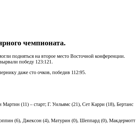
ярного чемпионата.
могли подняться на второе место Восточной конференции.
вырвали победу 123:121.
нику даже сто очков, победив 112:95.
Мартин (11) – старт; Г. Уильямс (21), Сет Карри (18), Бертанс
Топпин (6), Джексон (4), Матурин (0), Шеппард (0), Макдермотт