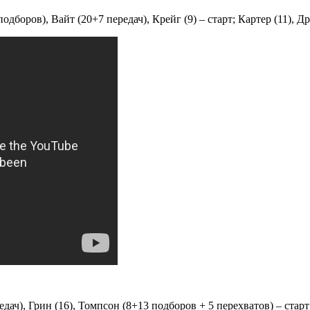
одборов), Вайт (20+7 передач), Крейг (9) – старт; Картер (11), Д
ч), Грин (16), Томпсон (8+13 подборов + 5 перехватов) – старт; А