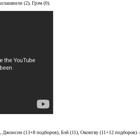
келашвили (2), Грэм (0).
 Джонсон (13+8 подборов), Бэй (11), Оконгву (11+12 подборов) –