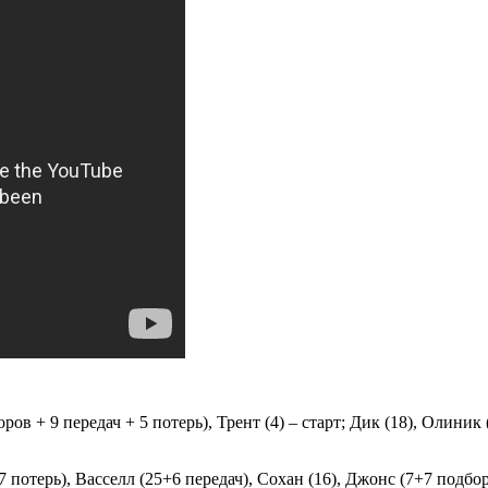
ов + 9 передач + 5 потерь), Трент (4) – старт; Дик (18), Олиник (1
отерь), Васселл (25+6 передач), Сохан (16), Джонс (7+7 подборо