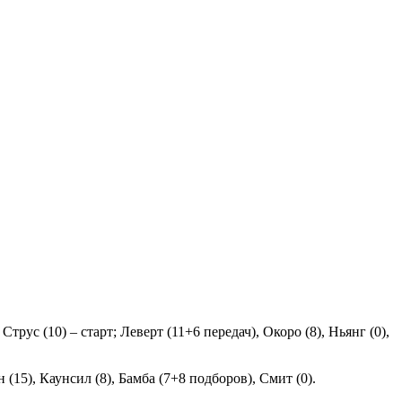
рус (10) – старт; Леверт (11+6 передач), Окоро (8), Ньянг (0),
(15), Каунсил (8), Бамба (7+8 подборов), Смит (0).