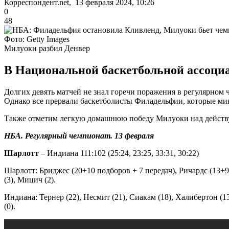
Корреспондент.net, 13 февраля 2024, 10:26
0
48
Фото: Getty Images
Милуоки разбил Денвер
В Национальной баскетбольной ассоциа
Долгих девять матчей не знал горечи поражения в регулярном
Однако все прервали баскетболисты Филадельфии, которые ми
Также отметим легкую домашнюю победу Милуоки над действую
НБА. Регулярный чемпионат. 13 февраля
Шарлотт
– Индиана 111:102 (25:24, 23:25, 33:31, 30:22)
Шарлотт: Бриджес (20+10 подборов + 7 передач), Ричардс (13+9 
(3), Мицич (2).
Индиана: Тернер (22), Несмит (21), Сиакам (18), Халибертон (1
(0).