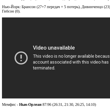
Нью-Йорк: Брансон (27+7 передач + 5 потерь), Дивинченцо (23),
Гибсон (0).
Мемфис -
Нью-Орлеан
87:96 (26:31, 21:30, 26:25, 14:10)