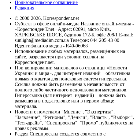
Пользовательское соглашение
Редакция
© 2000-2026, Korrespondent.net
Субъект в сфере онлайн-медиа Название онлайн-медиа -
«КореспонденТ.net» Адрес: 02091, місто Київ,
ХАРКІВСЬКЕ ШОСЕ, будинок 172-Б, офіс 208/1 E-mail:
sunlight@mediadim.com.ua
Телефон: 044-205-43-00
Идентификатор медиа - R40-06068
Использование любых материалов, размещённых на
сайте, разрешается при условии ссылки на
Корреспондент.net.
При копировании материалов со страницы «Новости
Украины и мира», для интернет-изданий – обязательна
прямая открытая для поисковых систем гиперссылка.
Ссылка должна быть размещена в независимости от
полного либо частичного использования материалов.
Гиперссылка (для интернет- изданий) – должна быть
размещена в подзаголовке или в первом абзаце
материала.
Новости с пометками "Мнение", "Экспертиза",
"Заявление", "Регионы", "Деньги", "Власть", "Выборы",
"Тест-драйв", "Спецпроекты", "Промо" публикуются на
правах рекламы.
Раздел Спецпроекты создается совместно с