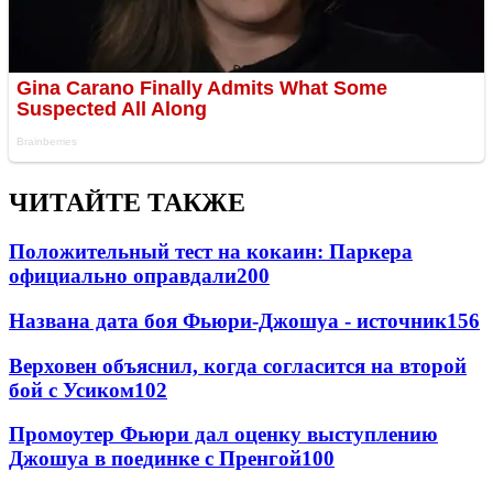
ЧИТАЙТЕ ТАКЖЕ
Положительный тест на кокаин: Паркера
официально оправдали
200
Названа дата боя Фьюри-Джошуа - источник
156
Верховен объяснил, когда согласится на второй
бой с Усиком
102
Промоутер Фьюри дал оценку выступлению
Джошуа в поединке с Пренгой
100