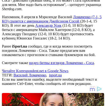
Соса - довольно грязный боец, и это может стать проблемой
для меня. Мне надо быть осторожным“, - цитирует украинца
Sherdog.com.
Напомним, 8 апреля в Мэриленде Василий
Ломаченко (7-1, 5
КО) сразится с американцем Джейсоном Сосой
(20-1-4, 15
КО). В этот же день
Александр Усик
(11-0, 10 КО) будет
биться с американцем Майклом Хантером (12-0, 8 КО), а
Александру Гвоздику (12-0, 10 КО) будет противостоять
кубинец Юниески Гонсалес (18-2, 14 КО).
Ранее
iSport.ua
сообщал, где и когда можно посмотреть
поединок Ломаченко - Соса. Также предлагаем вам
ознакомиться с прогнозом и ставками букмекеров на бой.
Смотрите также
видео битвы взглядов Ломаченко - Соса
.
Читайте Korrespondent.net в Google News
ТЕГИ:
Василий Ломаченко
,
isport.ua
Если вы заметили ошибку, выделите необходимый текст и
нажмите Ctrl+Enter, чтобы сообщить об этом редакции.