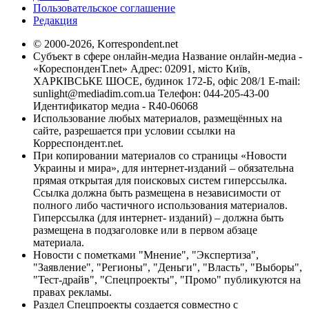
Пользовательское соглашение
Редакция
© 2000-2026, Korrespondent.net
Субъект в сфере онлайн-медиа Название онлайн-медиа -
«КореспонденТ.net» Адрес: 02091, місто Київ,
ХАРКІВСЬКЕ ШОСЕ, будинок 172-Б, офіс 208/1 E-mail:
sunlight@mediadim.com.ua
Телефон: 044-205-43-00
Идентификатор медиа - R40-06068
Использование любых материалов, размещённых на
сайте, разрешается при условии ссылки на
Корреспондент.net.
При копировании материалов со страницы «Новости
Украины и мира», для интернет-изданий – обязательна
прямая открытая для поисковых систем гиперссылка.
Ссылка должна быть размещена в независимости от
полного либо частичного использования материалов.
Гиперссылка (для интернет- изданий) – должна быть
размещена в подзаголовке или в первом абзаце
материала.
Новости с пометками "Мнение", "Экспертиза",
"Заявление", "Регионы", "Деньги", "Власть", "Выборы",
"Тест-драйв", "Спецпроекты", "Промо" публикуются на
правах рекламы.
Раздел Спецпроекты создается совместно с