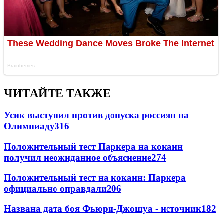
ЧИТАЙТЕ ТАКЖЕ
Усик выступил против допуска россиян на
Олимпиаду
316
Положительный тест Паркера на кокаин
получил неожиданное объяснение
274
Положительный тест на кокаин: Паркера
официально оправдали
206
Названа дата боя Фьюри-Джошуа - источник
182