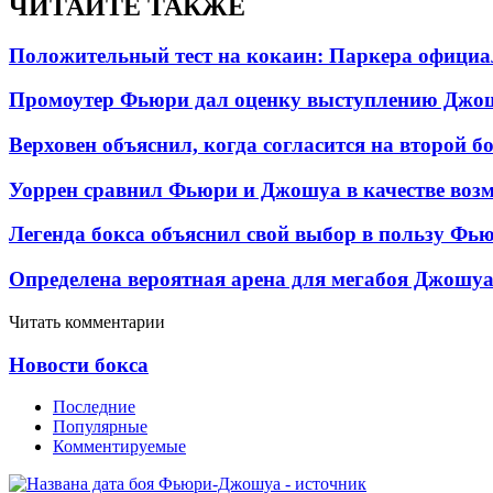
ЧИТАЙТЕ ТАКЖЕ
Положительный тест на кокаин: Паркера официа
Промоутер Фьюри дал оценку выступлению Джош
Верховен объяснил, когда согласится на второй б
Уоррен сравнил Фьюри и Джошуа в качестве возм
Легенда бокса объяснил свой выбор в пользу Фь
Определена вероятная арена для мегабоя Джошу
Читать комментарии
Новости бокса
Последние
Популярные
Комментируемые