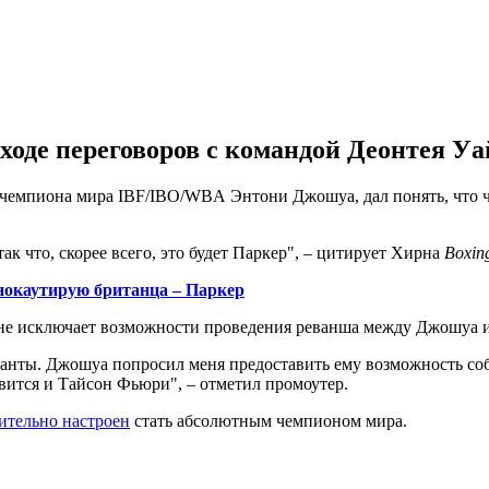
ходе переговоров с командой Деонтея Уа
чемпиона мира IBF/IBO/WBA Энтони Джошуа, дал понять, что 
ак что, скорее всего, это будет Паркер", – цитирует Хирна
Boxin
 нокаутирую британца – Паркер
н не исключает возможности проведения реванша между Джошуа
анты. Джошуа попросил меня предоставить ему возможность собра
вится и Тайсон Фьюри", – отметил промоутер.
ительно настроен
стать абсолютным чемпионом мира.