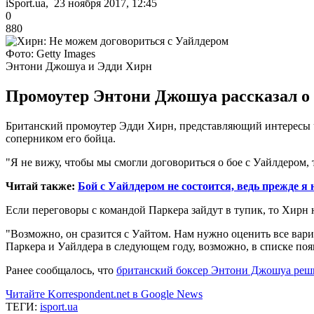
iSport.ua, 23 ноября 2017, 12:45
0
880
Фото: Getty Images
Энтони Джошуа и Эдди Хирн
Промоутер Энтони Джошуа рассказал о 
Британский промоутер Эдди Хирн, представляющий интересы 
соперником его бойца.
"Я не вижу, чтобы мы смогли договориться о бое с Уайлдером, т
Читай также:
Бой с Уайлдером не состоится, ведь прежде я
Если переговоры с командой Паркера зайдут в тупик, то Хир
"Возможно, он сразится с Уайтом. Нам нужно оценить все вари
Паркера и Уайлдера в следующем году, возможно, в списке поя
Ранее сообщалось, что
британский боксер Энтони Джошуа реш
Читайте Korrespondent.net в Google News
ТЕГИ:
isport.ua