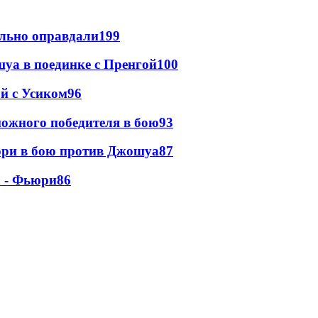
льно оправдали
199
уа в поединке с Пренгой
100
ой с Усиком
96
ожного победителя в бою
93
юри в бою против Джошуа
87
а - Фьюри
86