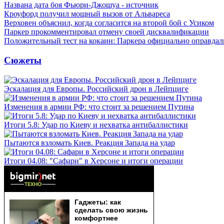
Названа дата боя Фьюри-Джошуа - источник
Кроуфорд получил мощный вызов от Альвареса
Верховен объяснил, когда согласится на второй бой с Усиком
Паркер прокомментировал отмену своей дисквалификации
Положительный тест на кокаин: Паркера официально оправдал
Сюжеты
Эскалация для Европы. Российский дрон в Лейпциге
Изменения в армии РФ: что стоит за решением Путина
Итоги 5.8: Удар по Киеву и нехватка антибаллистики
Пытаются взломать Киев. Реакция Запада на удар
Итоги 04.08: "Сафари" в Херсоне и итоги операции