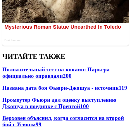
ЧИТАЙТЕ ТАКЖЕ
Положительный тест на кокаин: Паркера
официально оправдали
200
Названа дата боя Фьюри-Джошуа - источник
119
Промоутер Фьюри дал оценку выступлению
Джошуа в поединке с Пренгой
100
Верховен объяснил, когда согласится на второй
бой с Усиком
99