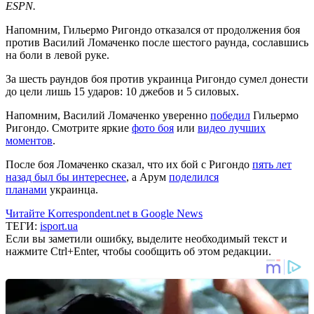
ESPN
.
Напомним, Гильермо Ригондо отказался от продолжения боя
против Василий Ломаченко после шестого раунда, сославшись
на боли в левой руке.
За шесть раундов боя против украинца Ригондо сумел донести
до цели лишь 15 ударов: 10 джебов и 5 силовых.
Напомним, Василий Ломаченко уверенно
победил
Гильермо
Ригондо. Смотрите яркие
фото боя
или
видео лучших
моментов
.
После боя Ломаченко сказал, что их бой с Ригондо
пять лет
назад был бы интереснее
, а Арум
поделился
планами
украинца.
Читайте Korrespondent.net в Google News
ТЕГИ:
isport.ua
Если вы заметили ошибку, выделите необходимый текст и
нажмите Ctrl+Enter, чтобы сообщить об этом редакции.