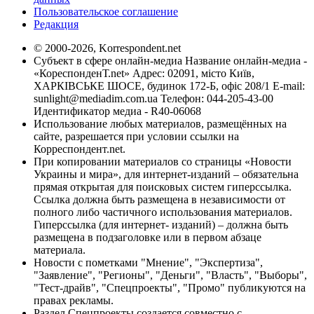
Пользовательское соглашение
Редакция
© 2000-2026, Korrespondent.net
Субъект в сфере онлайн-медиа Название онлайн-медиа -
«КореспонденТ.net» Адрес: 02091, місто Київ,
ХАРКІВСЬКЕ ШОСЕ, будинок 172-Б, офіс 208/1 E-mail:
sunlight@mediadim.com.ua
Телефон: 044-205-43-00
Идентификатор медиа - R40-06068
Использование любых материалов, размещённых на
сайте, разрешается при условии ссылки на
Корреспондент.net.
При копировании материалов со страницы «Новости
Украины и мира», для интернет-изданий – обязательна
прямая открытая для поисковых систем гиперссылка.
Ссылка должна быть размещена в независимости от
полного либо частичного использования материалов.
Гиперссылка (для интернет- изданий) – должна быть
размещена в подзаголовке или в первом абзаце
материала.
Новости с пометками "Мнение", "Экспертиза",
"Заявление", "Регионы", "Деньги", "Власть", "Выборы",
"Тест-драйв", "Спецпроекты", "Промо" публикуются на
правах рекламы.
Раздел Спецпроекты создается совместно с