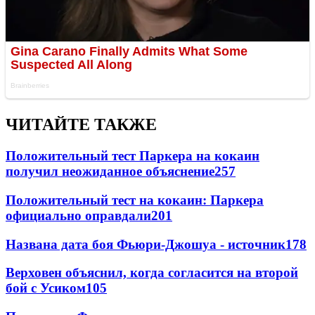
ЧИТАЙТЕ ТАКЖЕ
Положительный тест Паркера на кокаин
получил неожиданное объяснение
257
Положительный тест на кокаин: Паркера
официально оправдали
201
Названа дата боя Фьюри-Джошуа - источник
178
Верховен объяснил, когда согласится на второй
бой с Усиком
105