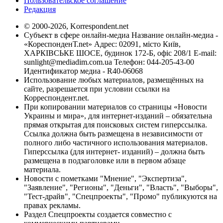
Пользовательское соглашение
Редакция
© 2000-2026, Korrespondent.net
Субъект в сфере онлайн-медиа Название онлайн-медиа -
«КореспонденТ.net» Адрес: 02091, місто Київ,
ХАРКІВСЬКЕ ШОСЕ, будинок 172-Б, офіс 208/1 E-mail:
sunlight@mediadim.com.ua
Телефон: 044-205-43-00
Идентификатор медиа - R40-06068
Использование любых материалов, размещённых на
сайте, разрешается при условии ссылки на
Корреспондент.net.
При копировании материалов со страницы «Новости
Украины и мира», для интернет-изданий – обязательна
прямая открытая для поисковых систем гиперссылка.
Ссылка должна быть размещена в независимости от
полного либо частичного использования материалов.
Гиперссылка (для интернет- изданий) – должна быть
размещена в подзаголовке или в первом абзаце
материала.
Новости с пометками "Мнение", "Экспертиза",
"Заявление", "Регионы", "Деньги", "Власть", "Выборы",
"Тест-драйв", "Спецпроекты", "Промо" публикуются на
правах рекламы.
Раздел Спецпроекты создается совместно с