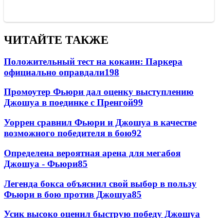
ЧИТАЙТЕ ТАКЖЕ
Положительный тест на кокаин: Паркера
официально оправдали
198
Промоутер Фьюри дал оценку выступлению
Джошуа в поединке с Пренгой
99
Уоррен сравнил Фьюри и Джошуа в качестве
возможного победителя в бою
92
Определена вероятная арена для мегабоя
Джошуа - Фьюри
85
Легенда бокса объяснил свой выбор в пользу
Фьюри в бою против Джошуа
85
Усик высоко оценил быструю победу Джошуа