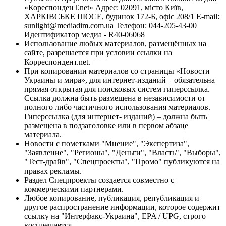
«КореспонденТ.net» Адрес: 02091, місто Київ,
ХАРКІВСЬКЕ ШОСЕ, будинок 172-Б, офіс 208/1 E-mail:
sunlight@mediadim.com.ua
Телефон: 044-205-43-00
Идентификатор медиа - R40-06068
Использование любых материалов, размещённых на
сайте, разрешается при условии ссылки на
Корреспондент.net.
При копировании материалов со страницы «Новости
Украины и мира», для интернет-изданий – обязательна
прямая открытая для поисковых систем гиперссылка.
Ссылка должна быть размещена в независимости от
полного либо частичного использования материалов.
Гиперссылка (для интернет- изданий) – должна быть
размещена в подзаголовке или в первом абзаце
материала.
Новости с пометками "Мнение", "Экспертиза",
"Заявление", "Регионы", "Деньги", "Власть", "Выборы",
"Тест-драйв", "Спецпроекты", "Промо" публикуются на
правах рекламы.
Раздел Спецпроекты создается совместно с
коммерческими партнерами.
Любое копирование, публикация, републикация и
другое распространение информации, которое содержит
ссылку на "Интерфакс-Украина", EPA / UPG, строго
воспрещается.