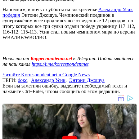
Напомним, в ночь с субботы на воскресенье
Александр Усик
победил
Энтони Джошуа. Чемпионский поединок в
супертяжёлом весе продлился все отведенные 12 раундов, по
итогу которых все три судьи отдали победу украинцу 117-112,
116-112, 115-113. Усик стал новым чемпионом мира по версии
WBA/IBF/WBO/IBO.
Новости от
Корреспондент.net
в Telegram. Подписывайтесь
на наш канал
https://t.me/korrespondentnet
Читайте Korrespondent.net в Google News
ТЕГИ:
бокс
,
Александр Усик
,
Энтони Джошуа
Если вы заметили ошибку, выделите необходимый текст и
нажмите Ctrl+Enter, чтобы сообщить об этом редакции.