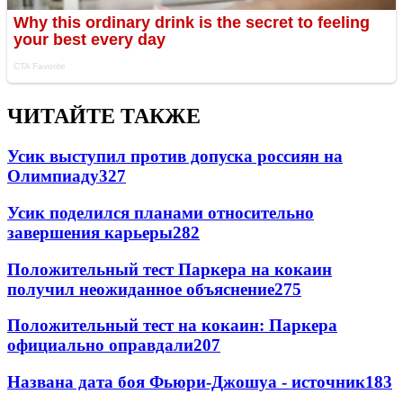
ЧИТАЙТЕ ТАКЖЕ
Усик выступил против допуска россиян на
Олимпиаду
327
Усик поделился планами относительно
завершения карьеры
282
Положительный тест Паркера на кокаин
получил неожиданное объяснение
275
Положительный тест на кокаин: Паркера
официально оправдали
207
Названа дата боя Фьюри-Джошуа - источник
183