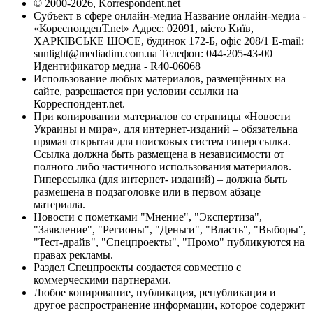
© 2000-2026, Korrespondent.net
Субъект в сфере онлайн-медиа Название онлайн-медиа -
«КореспонденТ.net» Адрес: 02091, місто Київ,
ХАРКІВСЬКЕ ШОСЕ, будинок 172-Б, офіс 208/1 E-mail:
sunlight@mediadim.com.ua
Телефон: 044-205-43-00
Идентификатор медиа - R40-06068
Использование любых материалов, размещённых на
сайте, разрешается при условии ссылки на
Корреспондент.net.
При копировании материалов со страницы «Новости
Украины и мира», для интернет-изданий – обязательна
прямая открытая для поисковых систем гиперссылка.
Ссылка должна быть размещена в независимости от
полного либо частичного использования материалов.
Гиперссылка (для интернет- изданий) – должна быть
размещена в подзаголовке или в первом абзаце
материала.
Новости с пометками "Мнение", "Экспертиза",
"Заявление", "Регионы", "Деньги", "Власть", "Выборы",
"Тест-драйв", "Спецпроекты", "Промо" публикуются на
правах рекламы.
Раздел Спецпроекты создается совместно с
коммерческими партнерами.
Любое копирование, публикация, републикация и
другое распространение информации, которое содержит