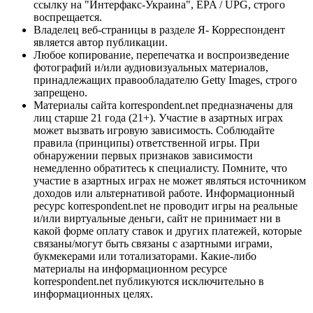
ссылку на "Интерфакс-Украина", EPA / UPG, строго
воспрещается.
Владелец веб-страницы в разделе Я- Корреспондент
является автор публикации.
Любое копирование, перепечатка и воспроизведение
фотографий и/или аудиовизуальных материалов,
принадлежащих правообладателю Getty Images, строго
запрещено.
Материалы сайта korrespondent.net предназначены для
лиц старше 21 года (21+). Участие в азартных играх
может вызвать игровую зависимость. Соблюдайте
правила (принципы) ответственной игры. При
обнаружении первых признаков зависимости
немедленно обратитесь к специалисту. Помните, что
участие в азартных играх не может являться источником
доходов или альтернативой работе. Информационный
ресурс korrespondent.net не проводит игры на реальные
и/или виртуальные деньги, сайт не принимает ни в
какой форме оплату ставок и других платежей, которые
связаны/могут быть связаны с азартными играми,
букмекерами или тотализаторами. Какие-либо
материалы на информационном ресурсе
korrespondent.net публикуются исключительно в
информационных целях.