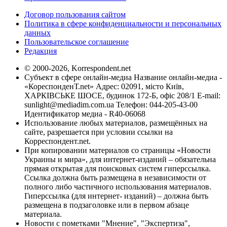
Договор пользования сайтом
Политика в сфере конфиденциальности и персональных
данных
Пользовательское соглашение
Редакция
© 2000-2026, Korrespondent.net
Субъект в сфере онлайн-медиа Название онлайн-медиа -
«КореспонденТ.net» Адрес: 02091, місто Київ,
ХАРКІВСЬКЕ ШОСЕ, будинок 172-Б, офіс 208/1 E-mail:
sunlight@mediadim.com.ua
Телефон: 044-205-43-00
Идентификатор медиа - R40-06068
Использование любых материалов, размещённых на
сайте, разрешается при условии ссылки на
Корреспондент.net.
При копировании материалов со страницы «Новости
Украины и мира», для интернет-изданий – обязательна
прямая открытая для поисковых систем гиперссылка.
Ссылка должна быть размещена в независимости от
полного либо частичного использования материалов.
Гиперссылка (для интернет- изданий) – должна быть
размещена в подзаголовке или в первом абзаце
материала.
Новости с пометками "Мнение", "Экспертиза",