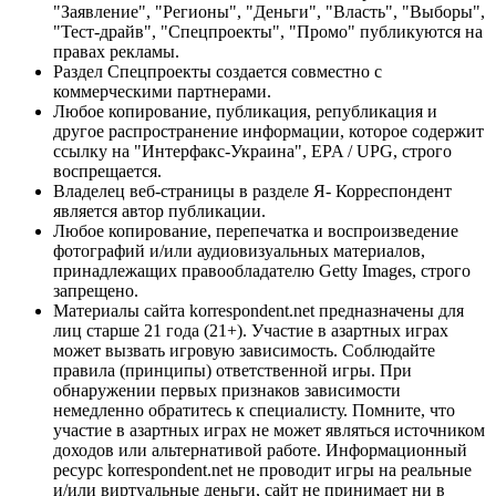
"Заявление", "Регионы", "Деньги", "Власть", "Выборы",
"Тест-драйв", "Спецпроекты", "Промо" публикуются на
правах рекламы.
Раздел Спецпроекты создается совместно с
коммерческими партнерами.
Любое копирование, публикация, републикация и
другое распространение информации, которое содержит
ссылку на "Интерфакс-Украина", EPA / UPG, строго
воспрещается.
Владелец веб-страницы в разделе Я- Корреспондент
является автор публикации.
Любое копирование, перепечатка и воспроизведение
фотографий и/или аудиовизуальных материалов,
принадлежащих правообладателю Getty Images, строго
запрещено.
Материалы сайта korrespondent.net предназначены для
лиц старше 21 года (21+). Участие в азартных играх
может вызвать игровую зависимость. Соблюдайте
правила (принципы) ответственной игры. При
обнаружении первых признаков зависимости
немедленно обратитесь к специалисту. Помните, что
участие в азартных играх не может являться источником
доходов или альтернативой работе. Информационный
ресурс korrespondent.net не проводит игры на реальные
и/или виртуальные деньги, сайт не принимает ни в