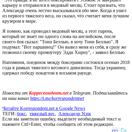
карьеру и отправился в медовый месяц. Стоит признать, что
Александр очень лестно высказывался обо мне. Когда я ушел
из первого тяжелого веса, он сказал, что считает меня лучшим
крузером в мире.
Я помню, как проводил медовый месяц, а этот парень,
который не знает ни одного слова на английском, после
своего боя сказал: "Тони Беллью, я хочу Тони Беллью". Я
подумал: "Вот паршивец!" Он вывел меня из себя, я сразу же
позвонил своему промоутеру Эдди Хирну", - заявил Беллью
Напомним, поединок между боксерами состоялся осенью 2018
года в рамках тяжелого весового дивизиона. Тогда украинец
одержал победу нокаутом в восьмом раунде.
Новости от
Корреспондент.net
в Telegram. Подписывайтесь
на наш канал
https://t.me/korrespondentnet
Читайте Korrespondent.net в Google News
ТЕГИ:
бокс
,
тяжелый вес
,
Александр Усик
Если вы заметили ошибку, выделите необходимый текст и
нажмите Ctrl+Enter, чтобы сообщить об этом редакции.