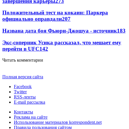
завершения карьеры
273
Положительный тест на кокаин: Паркера
официально оправдали
207
Названа дата боя Фьюри-Джошуа - источник
183
Экс-соперник Усика рассказал, что мешает ему
перейти в UFC
142
Читать комментарии
Полная версия сайта
Facebook
Twitter
RSS-ленты
E-mail рассылка
Контакты
Реклама на сайте
Использование материалов korrespondent.net
Правила пользования сайтом