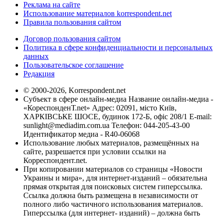
Реклама на сайте
Использование материалов korrespondent.net
Правила пользования сайтом
Договор пользования сайтом
Политика в сфере конфиденциальности и персональных
данных
Пользовательское соглашение
Редакция
© 2000-2026, Korrespondent.net
Субъект в сфере онлайн-медиа Название онлайн-медиа -
«КореспонденТ.net» Адрес: 02091, місто Київ,
ХАРКІВСЬКЕ ШОСЕ, будинок 172-Б, офіс 208/1 E-mail:
sunlight@mediadim.com.ua
Телефон: 044-205-43-00
Идентификатор медиа - R40-06068
Использование любых материалов, размещённых на
сайте, разрешается при условии ссылки на
Корреспондент.net.
При копировании материалов со страницы «Новости
Украины и мира», для интернет-изданий – обязательна
прямая открытая для поисковых систем гиперссылка.
Ссылка должна быть размещена в независимости от
полного либо частичного использования материалов.
Гиперссылка (для интернет- изданий) – должна быть