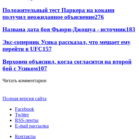
Положительный тест Паркера на кокаин
получил неожиданное объяснение
276
Названа дата боя Фьюри-Джошуа - источник
183
Экс-соперник Усика рассказал, что мешает ему
перейти в UFC
157
Верховен объяснил, когда согласится на второй
бой с Усиком
107
Читать комментарии
Полная версия сайта
Facebook
Twitter
RSS-ленты
E-mail рассылка
Контакты