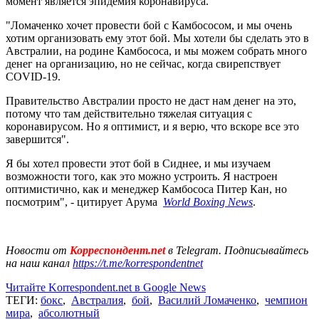
момент является эпидемия коронавируса.
"Ломаченко хочет провести бой с Камбососом, и мы очень
хотим организовать ему этот бой. Мы хотели бы сделать это в
Австралии, на родине Камбососа, и мы можем собрать много
денег на организацию, но не сейчас, когда свирепствует
COVID-19.
Правительство Австралии просто не даст нам денег на это,
потому что там действительно тяжелая ситуация с
коронавирусом. Но я оптимист, и я верю, что вскоре все это
завершится".
Я бы хотел провести этот бой в Сиднее, и мы изучаем
возможности того, как это можно устроить. Я настроен
оптимистично, как и менеджер Камбососа Питер Кан, но
посмотрим", - цитирует Арума
World Boxing News
.
Новости от
Корреспондент.net
в Telegram. Подписывайтесь
на наш канал
https://t.me/korrespondentnet
Читайте Korrespondent.net в Google News
ТЕГИ:
бокс
,
Австралия
,
бой
,
Василий Ломаченко
,
чемпион
мира
,
абсолютный