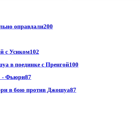
льно оправдали
200
ой с Усиком
102
уа в поединке с Пренгой
100
а - Фьюри
87
юри в бою против Джошуа
87