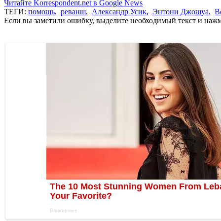
Читайте Korrespondent.net в Google News
ТЕГИ:
помощь
,
реванш
,
Александр Усик
,
Энтони Джошуа
,
В
Если вы заметили ошибку, выделите необходимый текст и нажми