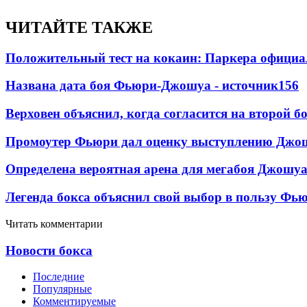
ЧИТАЙТЕ ТАКЖЕ
Положительный тест на кокаин: Паркера официа
Названа дата боя Фьюри-Джошуа - источник
156
Верховен объяснил, когда согласится на второй б
Промоутер Фьюри дал оценку выступлению Джош
Определена вероятная арена для мегабоя Джошу
Легенда бокса объяснил свой выбор в пользу Фь
Читать комментарии
Новости бокса
Последние
Популярные
Комментируемые