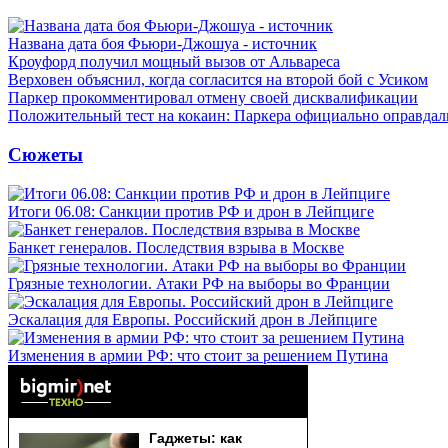
Названа дата боя Фьюри-Джошуа - источник
Кроуфорд получил мощный вызов от Альвареса
Верховен объяснил, когда согласится на второй бой с Усиком
Паркер прокомментировал отмену своей дисквалификации
Положительный тест на кокаин: Паркера официально оправдал
Сюжеты
Итоги 06.08: Санкции против РФ и дрон в Лейпциге
Банкет генералов. Последствия взрыва в Москве
Грязные технологии. Атаки РФ на выборы во Франции
Эскалация для Европы. Российский дрон в Лейпциге
Изменения в армии РФ: что стоит за решением Путина