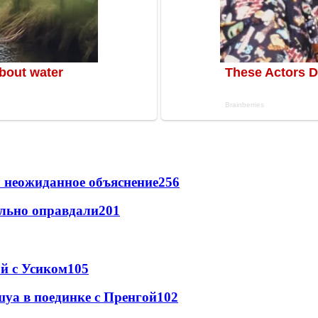
 неожиданное объяснение
256
льно оправдали
201
ой с Усиком
105
уа в поединке с Пренгой
102