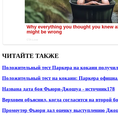
ЧИТАЙТЕ ТАКЖЕ
Положительный тест Паркера на кокаин получил
Положительный тест на кокаин: Паркера официа
Названа дата боя Фьюри-Джошуа - источник
178
Верховен объяснил, когда согласится на второй б
Промоутер Фьюри дал оценку выступлению Джош