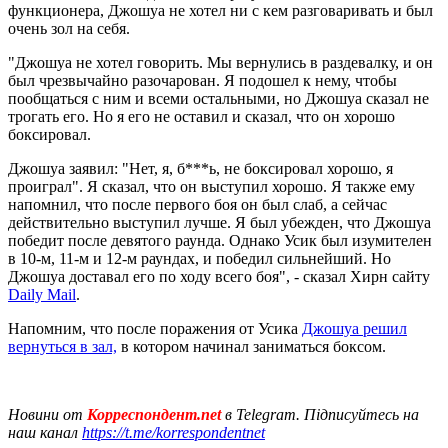
функционера, Джошуа не хотел ни с кем разговаривать и был
очень зол на себя.
"Джошуа не хотел говорить. Мы вернулись в раздевалку, и он
был чрезвычайно разочарован. Я подошел к нему, чтобы
пообщаться с ним и всеми остальными, но Джошуа сказал не
трогать его. Но я его не оставил и сказал, что он хорошо
боксировал.
Джошуа заявил: "Нет, я, б***ь, не боксировал хорошо, я
проиграл". Я сказал, что он выступил хорошо. Я также ему
напомнил, что после первого боя он был слаб, а сейчас
действительно выступил лучше. Я был убежден, что Джошуа
победит после девятого раунда. Однако Усик был изумителен
в 10-м, 11-м и 12-м раундах, и победил сильнейший. Но
Джошуа доставал его по ходу всего боя", - сказал Хирн сайту
Daily Mail
.
Напомним, что после поражения от Усика
Джошуа решил
вернуться в зал,
в котором начинал заниматься боксом.
Новини от
Корреспондент.net
в Telegram. Підписуйтесь на
наш канал
https://t.me/korrespondentnet