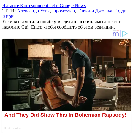
Читайте Korrespondent.net в Google News
ТЕГИ:
Александр Усик
,
промоутер
,
Энтони Джошуа
,
Эдди
Хирн
Если вы заметили ошибку, выделите необходимый текст и
нажмите Ctrl+Enter, чтобы сообщить об этом редакции.