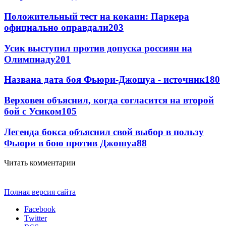
Положительный тест на кокаин: Паркера
официально оправдали
203
Усик выступил против допуска россиян на
Олимпиаду
201
Названа дата боя Фьюри-Джошуа - источник
180
Верховен объяснил, когда согласится на второй
бой с Усиком
105
Легенда бокса объяснил свой выбор в пользу
Фьюри в бою против Джошуа
88
Читать комментарии
Полная версия сайта
Facebook
Twitter