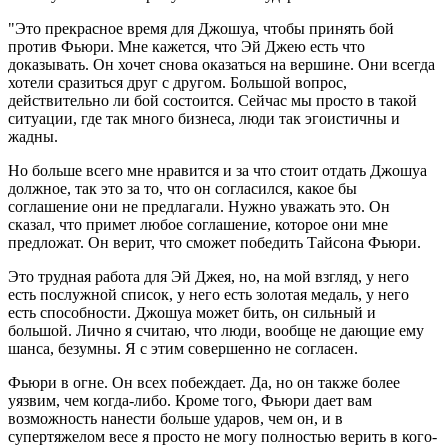
"Это прекрасное время для Джошуа, чтобы принять бой
против Фьюри. Мне кажется, что Эй Джею есть что
доказывать. Он хочет снова оказаться на вершине. Они всегда
хотели сразиться друг с другом. Большой вопрос,
действительно ли бой состоится. Сейчас мы просто в такой
ситуации, где так много бизнеса, люди так эгоистичны и
жадны.
Но больше всего мне нравится и за что стоит отдать Джошуа
должное, так это за то, что он согласился, какое бы
соглашение они не предлагали. Нужно уважать это. Он
сказал, что примет любое соглашение, которое они мне
предложат. Он верит, что сможет победить Тайсона Фьюри.
Это трудная работа для Эй Джея, но, на мой взгляд, у него
есть послужной список, у него есть золотая медаль, у него
есть способности. Джошуа может бить, он сильный и
большой. Лично я считаю, что люди, вообще не дающие ему
шанса, безумны. Я с этим совершенно не согласен.
Фьюри в огне. Он всех побеждает. Да, но он также более
уязвим, чем когда-либо. Кроме того, Фьюри дает вам
возможность нанести больше ударов, чем он, и в
супертяжелом весе я просто не могу полностью верить в кого-