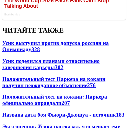
ЧИТАЙТЕ ТАКЖЕ
Усик выступил против допуска россиян на
Олимпиаду
328
Усик поделился планами относительно
завершения карьеры
302
Положительный тест Паркера на кокаин
получил неожиданное объяснение
276
Положительный тест на кокаин: Паркера
официально оправдали
207
Названа дата боя Фьюри-Джошуа - источник
183
Экс-соперник Усика рассказал, что мешает ему