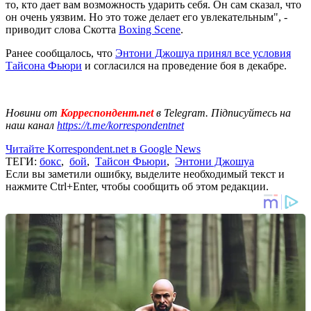
то, кто дает вам возможность ударить себя. Он сам сказал, что
он очень уязвим. Но это тоже делает его увлекательным", -
приводит слова Скотта
Boxing Scene
.
Ранее сообщалось, что
Энтони Джошуа принял все условия
Тайсона Фьюри
и согласился на проведение боя в декабре.
Новини от
Корреспондент.net
в Telegram. Підписуйтесь на
наш канал
https://t.me/korrespondentnet
Читайте Korrespondent.net в Google News
ТЕГИ:
бокс
,
бой
,
Тайсон Фьюри
,
Энтони Джошуа
Если вы заметили ошибку, выделите необходимый текст и
нажмите Ctrl+Enter, чтобы сообщить об этом редакции.