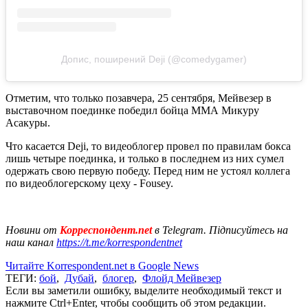
Допис, поширений Deji (@comedygamer)
Отметим, что только позавчера, 25 сентября, Мейвезер в
выставочном поединке победил бойца ММА Микуру
Асакуры.
Что касается Deji, то видеоблогер провел по правилам бокса
лишь четыре поединка, и только в последнем из них сумел
одержать свою первую победу. Перед ним не устоял коллега
по видеоблогерскому цеху - Fousey.
Новини от
Корреспондент.net
в Telegram. Підписуйтесь на
наш канал
https://t.me/korrespondentnet
Читайте Korrespondent.net в Google News
ТЕГИ:
бой
,
Дубай
,
блогер
,
Флойд Мейвезер
Если вы заметили ошибку, выделите необходимый текст и
нажмите Ctrl+Enter, чтобы сообщить об этом редакции.