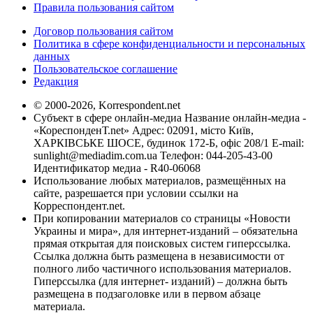
Правила пользования сайтом
Договор пользования сайтом
Политика в сфере конфиденциальности и персональных
данных
Пользовательское соглашение
Редакция
© 2000-2026, Korrespondent.net
Субъект в сфере онлайн-медиа Название онлайн-медиа -
«КореспонденТ.net» Адрес: 02091, місто Київ,
ХАРКІВСЬКЕ ШОСЕ, будинок 172-Б, офіс 208/1 E-mail:
sunlight@mediadim.com.ua
Телефон: 044-205-43-00
Идентификатор медиа - R40-06068
Использование любых материалов, размещённых на
сайте, разрешается при условии ссылки на
Корреспондент.net.
При копировании материалов со страницы «Новости
Украины и мира», для интернет-изданий – обязательна
прямая открытая для поисковых систем гиперссылка.
Ссылка должна быть размещена в независимости от
полного либо частичного использования материалов.
Гиперссылка (для интернет- изданий) – должна быть
размещена в подзаголовке или в первом абзаце
материала.