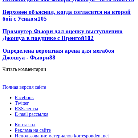
Верховен объяснил, когда согласится на второй
бой с Усиком
105
Промоутер Фьюри дал оценку выступлению
Джошуа в поединке с Пренгой
102
Определена вероятная арена для мегабоя
Джошуа - Фьюри
88
Читать комментарии
Полная версия сайта
Facebook
Twitter
RSS-ленты
E-mail рассылка
Контакты
Реклама на сайте
Использование материалов korrespondent.net