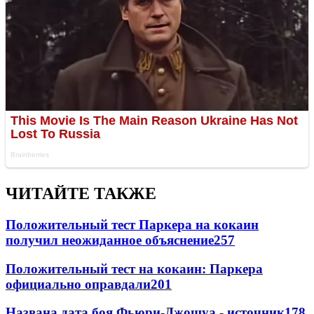
ЧИТАЙТЕ ТАКЖЕ
Положительный тест Паркера на кокаин
получил неожиданное объяснение
257
Положительный тест на кокаин: Паркера
официально оправдали
201
Названа дата боя Фьюри-Джошуа - источник
178