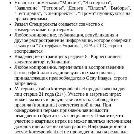
Новости с пометками "Мнение", "Экспертиза",
"Заявление", "Регионы", "Деньги", "Власть", "Выборы",
"Тест-драйв", "Спецпроекты", "Промо" публикуются на
правах рекламы.
Раздел Спецпроекты создается совместно с
коммерческими партнерами.
Любое копирование, публикация, републикация и
другое распространение информации, которое содержит
ссылку на "Интерфакс-Украина", EPA / UPG, строго
воспрещается.
Владелец веб-страницы в разделе Я- Корреспондент
является автор публикации.
Любое копирование, перепечатка и воспроизведение
фотографий и/или аудиовизуальных материалов,
принадлежащих правообладателю Getty Images, строго
запрещено.
Материалы сайта korrespondent.net предназначены для
лиц старше 21 года (21+). Участие в азартных играх
может вызвать игровую зависимость. Соблюдайте
правила (принципы) ответственной игры. При
обнаружении первых признаков зависимости
немедленно обратитесь к специалисту. Помните, что
участие в азартных играх не может являться источником
доходов или альтернативой работе. Информационный
ресурс korrespondent.net не проводит игры на реальные