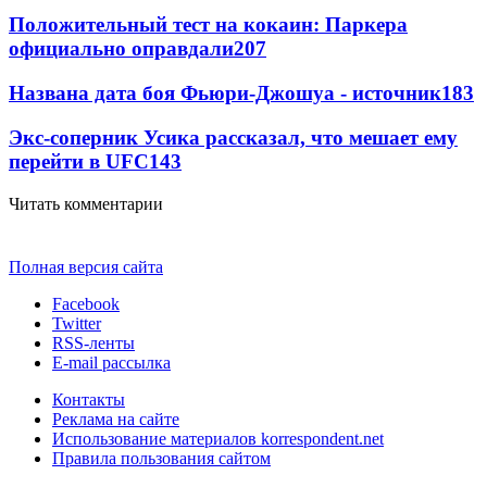
Положительный тест на кокаин: Паркера
официально оправдали
207
Названа дата боя Фьюри-Джошуа - источник
183
Экс-соперник Усика рассказал, что мешает ему
перейти в UFC
143
Читать комментарии
Полная версия сайта
Facebook
Twitter
RSS-ленты
E-mail рассылка
Контакты
Реклама на сайте
Использование материалов korrespondent.net
Правила пользования сайтом