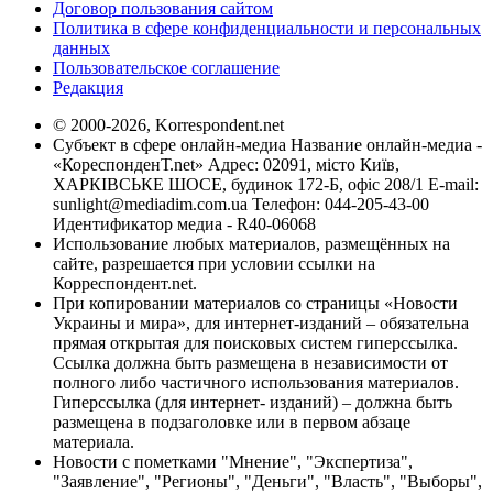
Договор пользования сайтом
Политика в сфере конфиденциальности и персональных
данных
Пользовательское соглашение
Редакция
© 2000-2026, Korrespondent.net
Субъект в сфере онлайн-медиа Название онлайн-медиа -
«КореспонденТ.net» Адрес: 02091, місто Київ,
ХАРКІВСЬКЕ ШОСЕ, будинок 172-Б, офіс 208/1 E-mail:
sunlight@mediadim.com.ua
Телефон: 044-205-43-00
Идентификатор медиа - R40-06068
Использование любых материалов, размещённых на
сайте, разрешается при условии ссылки на
Корреспондент.net.
При копировании материалов со страницы «Новости
Украины и мира», для интернет-изданий – обязательна
прямая открытая для поисковых систем гиперссылка.
Ссылка должна быть размещена в независимости от
полного либо частичного использования материалов.
Гиперссылка (для интернет- изданий) – должна быть
размещена в подзаголовке или в первом абзаце
материала.
Новости с пометками "Мнение", "Экспертиза",
"Заявление", "Регионы", "Деньги", "Власть", "Выборы",