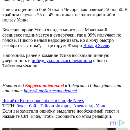
Плюс я оцениваю бой Усика и Чисоры как равный, 50 на 50. В
крайнем случае - 55 на 45, но никак не односторонний в
пользу Усика.
Боксеров вроде Усика я видел много раз. Маленький
средневес поднимается в супертяжи, где в 99% получает по
голове. Никого нельзя недооценивать, но я хочу быстро
разобраться с ним", — цитирует Фьюри
Boxing Scene
.
Напомним, ранее в команде Усика высказали полную
уверенность в
победе украинского чемпиона
в бою с
Тайсоном Фьюри.
Новини від
Корреспондент.net
в Telegram. Підписуйтесь на
наш канал
https://t.me/korrespondentnet
Читайте Korrespondent.net в Google News
ТЕГИ:
бокс
,
бой
,
Тайсон Фьюри
,
Александр Усик
Если вы заметили ошибку, выделите необходимый текст и
нажмите Ctrl+Enter, чтобы сообщить об этом редакции.