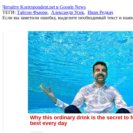
Читайте Korrespondent.net в Google News
ТЕГИ:
Тайсон Фьюри
,
Александр Усик
,
Иван Редкач
Если вы заметили ошибку, выделите необходимый текст и нажми