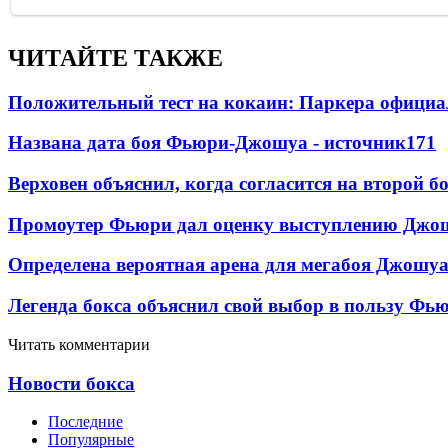
ЧИТАЙТЕ ТАКЖЕ
Положительный тест на кокаин: Паркера официа
Названа дата боя Фьюри-Джошуа - источник
171
Верховен объяснил, когда согласится на второй б
Промоутер Фьюри дал оценку выступлению Джош
Определена вероятная арена для мегабоя Джошу
Легенда бокса объяснил свой выбор в пользу Фь
Читать комментарии
Новости бокса
Последние
Популярные