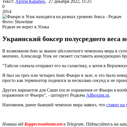
Текст:
Артем Карабец
, 27 декабря 2022, 11:25
0
2014
Фото: Showtime
Редкач не верит в Усика
Украинский боксер полусреднего веса н
В возможном бою за звание абсолютного чемпиона мира в супе
мнению, Александр Усик не сможет составить конкуренцию бри
"Тайсон сначала отправит его на галактику, а затем в Верховн
Я был на трех или четырех боях Фьюри в зале, и это было неверо
просто как терминатор поднялся за несколько секунд и не проиг
Других вариантов для Саши после поражения от Фьюри я вообщ
поражения от Фьюри", - цитирует Редкача
Allboxing.ru
.
Напомним, ранее бывший чемпион мира заявил, что
ставит на
Новини від
Корреспондент.net
в Telegram. Підписуйтесь на на