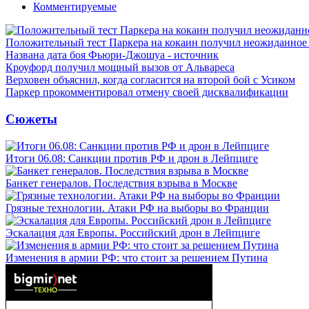
Комментируемые
Положительный тест Паркера на кокаин получил неожиданное
Названа дата боя Фьюри-Джошуа - источник
Кроуфорд получил мощный вызов от Альвареса
Верховен объяснил, когда согласится на второй бой с Усиком
Паркер прокомментировал отмену своей дисквалификации
Сюжеты
Итоги 06.08: Санкции против РФ и дрон в Лейпциге
Банкет генералов. Последствия взрыва в Москве
Грязные технологии. Атаки РФ на выборы во Франции
Эскалация для Европы. Российский дрон в Лейпциге
Изменения в армии РФ: что стоит за решением Путина