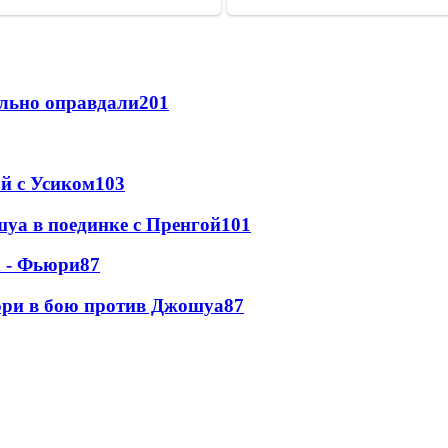
льно оправдали
201
ой с Усиком
103
уа в поединке с Пренгой
101
а - Фьюри
87
юри в бою против Джошуа
87