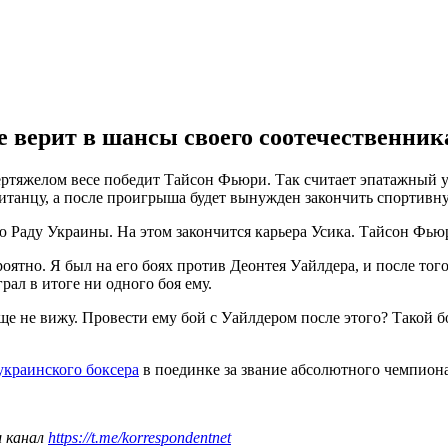
е верит в шансы своего соотечественника
ртяжелом весе победит Тайсон Фьюри. Так считает эпатажный у
танцу, а после проигрыша будет вынужден закончить спортивну
ую Раду Украины. На этом закончится карьера Усика. Тайсон Фью
ятно. Я был на его боях против Деонтея Уайлдера, и после того, 
рал в итоге ни одного боя ему.
е не вижу. Провести ему бой с Уайлдером после этого? Такой б
 украинского боксера
в поединке за звание абсолютного чемпиона
ш канал
https://t.me/korrespondentnet