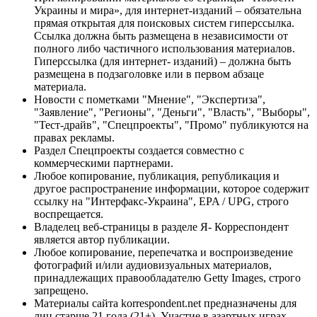
Украины и мира», для интернет-изданий – обязательна
прямая открытая для поисковых систем гиперссылка.
Ссылка должна быть размещена в независимости от
полного либо частичного использования материалов.
Гиперссылка (для интернет- изданий) – должна быть
размещена в подзаголовке или в первом абзаце
материала.
Новости с пометками "Мнение", "Экспертиза",
"Заявление", "Регионы", "Деньги", "Власть", "Выборы",
"Тест-драйв", "Спецпроекты", "Промо" публикуются на
правах рекламы.
Раздел Спецпроекты создается совместно с
коммерческими партнерами.
Любое копирование, публикация, републикация и
другое распространение информации, которое содержит
ссылку на "Интерфакс-Украина", EPA / UPG, строго
воспрещается.
Владелец веб-страницы в разделе Я- Корреспондент
является автор публикации.
Любое копирование, перепечатка и воспроизведение
фотографий и/или аудиовизуальных материалов,
принадлежащих правообладателю Getty Images, строго
запрещено.
Материалы сайта korrespondent.net предназначены для
лиц старше 21 года (21+). Участие в азартных играх