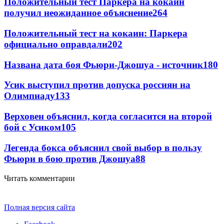
Положительный тест Паркера на кокаин
получил неожиданное объяснение
264
Положительный тест на кокаин: Паркера
официально оправдали
202
Названа дата боя Фьюри-Джошуа - источник
180
Усик выступил против допуска россиян на
Олимпиаду
133
Верховен объяснил, когда согласится на второй
бой с Усиком
105
Легенда бокса объяснил свой выбор в пользу
Фьюри в бою против Джошуа
88
Читать комментарии
Полная версия сайта