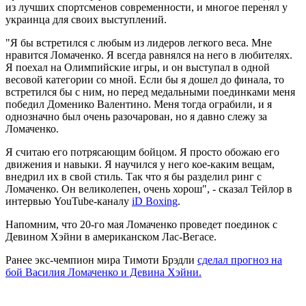
из лучших спортсменов современности, и многое перенял у
украинца для своих выступлений.
"Я бы встретился с любым из лидеров легкого веса. Мне
нравится Ломаченко. Я всегда равнялся на него в любителях.
Я поехал на Олимпийские игры, и он выступал в одной
весовой категории со мной. Если бы я дошел до финала, то
встретился бы с ним, но перед медальными поединками меня
победил Доменико Валентино. Меня тогда ограбили, и я
однозначно был очень разочарован, но я давно слежу за
Ломаченко.
Я считаю его потрясающим бойцом. Я просто обожаю его
движения и навыки. Я научился у него кое-каким вещам,
внедрил их в свой стиль. Так что я бы разделил ринг с
Ломаченко. Он великолепен, очень хорош", - сказал Тейлор в
интервью YouTube-каналу
iD Boxing
.
Напомним, что 20-го мая Ломаченко проведет поединок с
Девином Хэйни в американском Лас-Вегасе.
Ранее экс-чемпион мира Тимоти Брэдли
сделал прогноз на
бой Василия Ломаченко и Девина Хэйни.