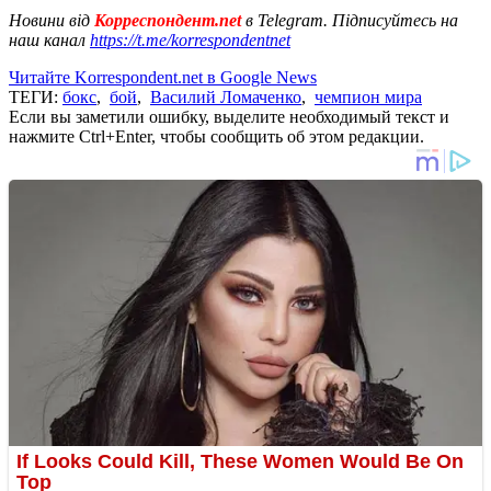
Новини від
Корреспондент.net
в Telegram. Підписуйтесь на
наш канал
https://t.me/korrespondentnet
Читайте Korrespondent.net в Google News
ТЕГИ:
бокс
,
бой
,
Василий Ломаченко
,
чемпион мира
Если вы заметили ошибку, выделите необходимый текст и
нажмите Ctrl+Enter, чтобы сообщить об этом редакции.