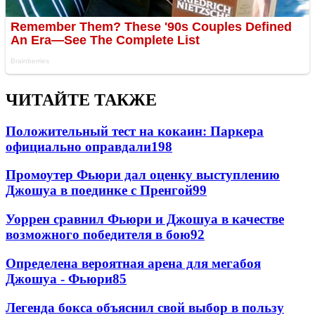
ЧИТАЙТЕ ТАКЖЕ
Положительный тест на кокаин: Паркера
официально оправдали
198
Промоутер Фьюри дал оценку выступлению
Джошуа в поединке с Пренгой
99
Уоррен сравнил Фьюри и Джошуа в качестве
возможного победителя в бою
92
Определена вероятная арена для мегабоя
Джошуа - Фьюри
85
Легенда бокса объяснил свой выбор в пользу