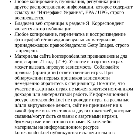
Любое копирование, публикация, републикация и
другое распространение информации, которое содержит
ссылку на "Интерфакс-Украина", EPA / UPG, строго
воспрещается.
Владелец веб-страницы в разделе Я- Корреспондент
является автор публикации.
Любое копирование, перепечатка и воспроизведение
фотографий и/или аудиовизуальных материалов,
принадлежащих правообладателю Getty Images, строго
запрещено.
Материалы сайта korrespondent.net предназначены для
лиц старше 21 года (21+). Участие в азартных играх
может вызвать игровую зависимость. Соблюдайте
правила (принципы) ответственной игры. При
обнаружении первых признаков зависимости
немедленно обратитесь к специалисту. Помните, что
участие в азартных играх не может являться источником
доходов или альтернативой работе. Информационный
ресурс korrespondent.net не проводит игры на реальные
и/или виртуальные деньги, сайт не принимает ни в
какой форме оплату ставок и других платежей, которые
связаны/могут быть связаны с азартными играми,
букмекерами или тотализаторами. Какие-либо
материалы на информационном ресурсе
korrespondent.net публикуются исключительно в