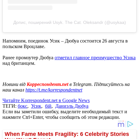
Допис, поширений Usyk. The Cat. Oleksandr (@usykaa)
Напомним, поединок Усик – Дюбуа состоится 26 августа в
польском Вроцлаве.
Ранее промоутер Дюбуа
отметил главное преимущество Усика
над британцем.
Новини від
Корреспондент.net
в Telegram. Підписуйтесь на
наш канал
https://t.me/korrespondentnet
Читайте Korrespondent.net в Google News
ТЕГИ:
бокс
,
Усик
,
бій
,
Даниэль Дюбуа
Если вы заметили ошибку, выделите необходимый текст и
нажмите Ctrl+Enter, чтобы сообщить об этом редакции.