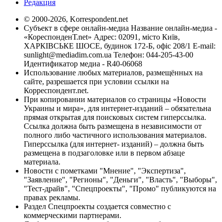
Редакция
© 2000-2026, Korrespondent.net
Субъект в сфере онлайн-медиа Название онлайн-медиа -
«КореспонденТ.net» Адрес: 02091, місто Київ,
ХАРКІВСЬКЕ ШОСЕ, будинок 172-Б, офіс 208/1 E-mail:
sunlight@mediadim.com.ua
Телефон: 044-205-43-00
Идентификатор медиа - R40-06068
Использование любых материалов, размещённых на
сайте, разрешается при условии ссылки на
Корреспондент.net.
При копировании материалов со страницы «Новости
Украины и мира», для интернет-изданий – обязательна
прямая открытая для поисковых систем гиперссылка.
Ссылка должна быть размещена в независимости от
полного либо частичного использования материалов.
Гиперссылка (для интернет- изданий) – должна быть
размещена в подзаголовке или в первом абзаце
материала.
Новости с пометками "Мнение", "Экспертиза",
"Заявление", "Регионы", "Деньги", "Власть", "Выборы",
"Тест-драйв", "Спецпроекты", "Промо" публикуются на
правах рекламы.
Раздел Спецпроекты создается совместно с
коммерческими партнерами.