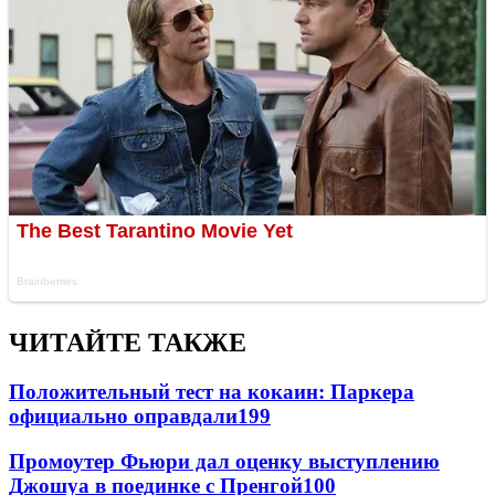
ЧИТАЙТЕ ТАКЖЕ
Положительный тест на кокаин: Паркера
официально оправдали
199
Промоутер Фьюри дал оценку выступлению
Джошуа в поединке с Пренгой
100