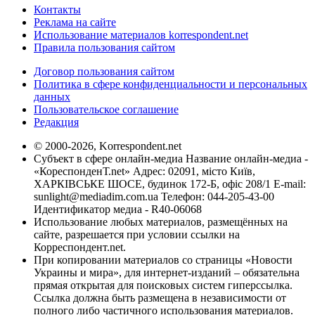
Контакты
Реклама на сайте
Использование материалов korrespondent.net
Правила пользования сайтом
Договор пользования сайтом
Политика в сфере конфиденциальности и персональных
данных
Пользовательское соглашение
Редакция
© 2000-2026, Korrespondent.net
Субъект в сфере онлайн-медиа Название онлайн-медиа -
«КореспонденТ.net» Адрес: 02091, місто Київ,
ХАРКІВСЬКЕ ШОСЕ, будинок 172-Б, офіс 208/1 E-mail:
sunlight@mediadim.com.ua
Телефон: 044-205-43-00
Идентификатор медиа - R40-06068
Использование любых материалов, размещённых на
сайте, разрешается при условии ссылки на
Корреспондент.net.
При копировании материалов со страницы «Новости
Украины и мира», для интернет-изданий – обязательна
прямая открытая для поисковых систем гиперссылка.
Ссылка должна быть размещена в независимости от
полного либо частичного использования материалов.