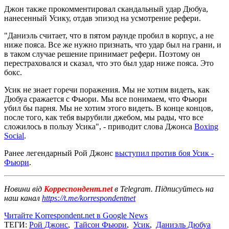
Джон также прокомментировал скандальный удар Дюбуа,
нанесенный Усику, отдав эпизод на усмотрение рефери.
"Даниэль считает, что в пятом раунде пробил в корпус, а не
ниже пояса. Все же нужно признать, что удар был на грани, и
в таком случае решение принимает рефери. Поэтому он
перестраховался и сказал, что это был удар ниже пояса. Это
бокс.
Усик не знает горечи поражения. Мы не хотим видеть, как
Дюбуа сражается с Фьюри. Мы все понимаем, что Фьюри
убил бы парня. Мы не хотим этого видеть. В конце концов,
после того, как тебя вырубили джебом, мы рады, что все
сложилось в пользу Усика", - приводит слова Джонса
Boxing
Social
.
Ранее легендарный Рой Джонс
выступил против боя Усик -
Фьюри
.
Новини від
Корреспондент.net
в Telegram. Підписуйтесь на
наш канал
https://t.me/korrespondentnet
Читайте Korrespondent.net в Google News
ТЕГИ:
Рой Джонс
,
Тайсон Фьюри
,
Усик
,
Даниэль Дюбуа