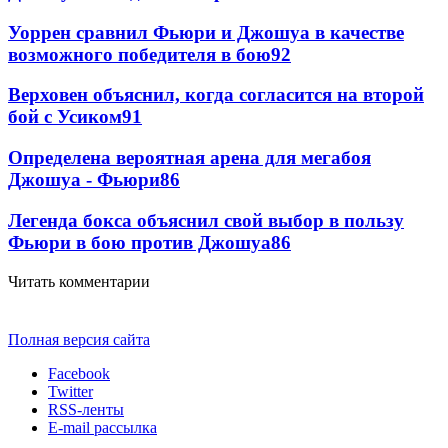
Уоррен сравнил Фьюри и Джошуа в качестве
возможного победителя в бою
92
Верховен объяснил, когда согласится на второй
бой с Усиком
91
Определена вероятная арена для мегабоя
Джошуа - Фьюри
86
Легенда бокса объяснил свой выбор в пользу
Фьюри в бою против Джошуа
86
Читать комментарии
Полная версия сайта
Facebook
Twitter
RSS-ленты
E-mail рассылка