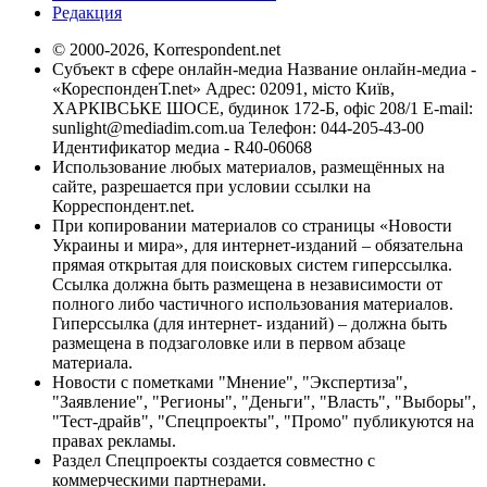
Редакция
© 2000-2026, Korrespondent.net
Субъект в сфере онлайн-медиа Название онлайн-медиа -
«КореспонденТ.net» Адрес: 02091, місто Київ,
ХАРКІВСЬКЕ ШОСЕ, будинок 172-Б, офіс 208/1 E-mail:
sunlight@mediadim.com.ua
Телефон: 044-205-43-00
Идентификатор медиа - R40-06068
Использование любых материалов, размещённых на
сайте, разрешается при условии ссылки на
Корреспондент.net.
При копировании материалов со страницы «Новости
Украины и мира», для интернет-изданий – обязательна
прямая открытая для поисковых систем гиперссылка.
Ссылка должна быть размещена в независимости от
полного либо частичного использования материалов.
Гиперссылка (для интернет- изданий) – должна быть
размещена в подзаголовке или в первом абзаце
материала.
Новости с пометками "Мнение", "Экспертиза",
"Заявление", "Регионы", "Деньги", "Власть", "Выборы",
"Тест-драйв", "Спецпроекты", "Промо" публикуются на
правах рекламы.
Раздел Спецпроекты создается совместно с
коммерческими партнерами.