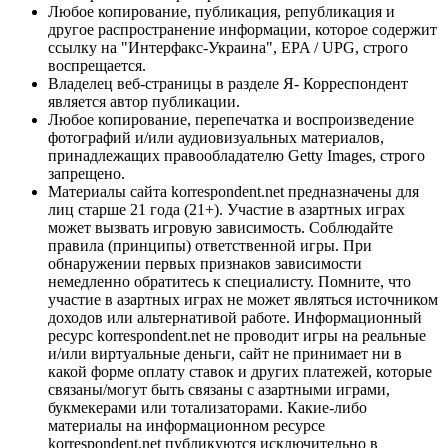
Любое копирование, публикация, републикация и
другое распространение информации, которое содержит
ссылку на "Интерфакс-Украина", EPA / UPG, строго
воспрещается.
Владелец веб-страницы в разделе Я- Корреспондент
является автор публикации.
Любое копирование, перепечатка и воспроизведение
фотографий и/или аудиовизуальных материалов,
принадлежащих правообладателю Getty Images, строго
запрещено.
Материалы сайта korrespondent.net предназначены для
лиц старше 21 года (21+). Участие в азартных играх
может вызвать игровую зависимость. Соблюдайте
правила (принципы) ответственной игры. При
обнаружении первых признаков зависимости
немедленно обратитесь к специалисту. Помните, что
участие в азартных играх не может являться источником
доходов или альтернативой работе. Информационный
ресурс korrespondent.net не проводит игры на реальные
и/или виртуальные деньги, сайт не принимает ни в
какой форме оплату ставок и других платежей, которые
связаны/могут быть связаны с азартными играми,
букмекерами или тотализаторами. Какие-либо
материалы на информационном ресурсе
korrespondent.net публикуются исключительно в