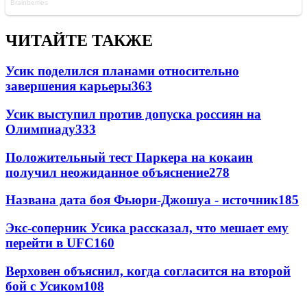
ЧИТАЙТЕ ТАКЖЕ
Усик поделился планами относительно
завершения карьеры
363
Усик выступил против допуска россиян на
Олимпиаду
333
Положительный тест Паркера на кокаин
получил неожиданное объяснение
278
Названа дата боя Фьюри-Джошуа - источник
185
Экс-соперник Усика рассказал, что мешает ему
перейти в UFC
160
Верховен объяснил, когда согласится на второй
бой с Усиком
108