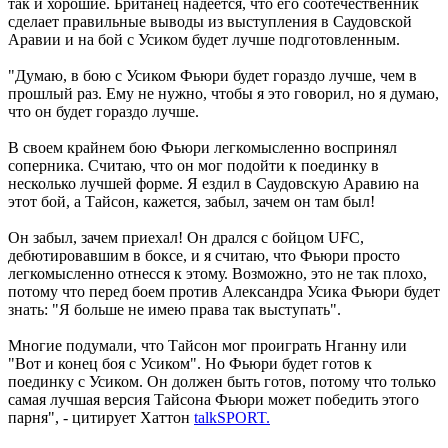
так и хорошие. Британец надеется, что его соотечественник
сделает правильные выводы из выступления в Саудовской
Аравии и на бой с Усиком будет лучше подготовленным.
"Думаю, в бою с Усиком Фьюри будет гораздо лучше, чем в
прошлый раз. Ему не нужно, чтобы я это говорил, но я думаю,
что он будет гораздо лучше.
В своем крайнем бою Фьюри легкомысленно воспринял
соперника. Считаю, что он мог подойти к поединку в
несколько лучшей форме. Я ездил в Саудовскую Аравию на
этот бой, а Тайсон, кажется, забыл, зачем он там был!
Он забыл, зачем приехал! Он дрался с бойцом UFC,
дебютировавшим в боксе, и я считаю, что Фьюри просто
легкомысленно отнесся к этому. Возможно, это не так плохо,
потому что перед боем против Александра Усика Фьюри будет
знать: "Я больше не имею права так выступать".
Многие подумали, что Тайсон мог проиграть Нганну или
"Вот и конец боя с Усиком". Но Фьюри будет готов к
поединку с Усиком. Он должен быть готов, потому что только
самая лучшая версия Тайсона Фьюри может победить этого
парня", - цитирует Хаттон
talkSPORT.