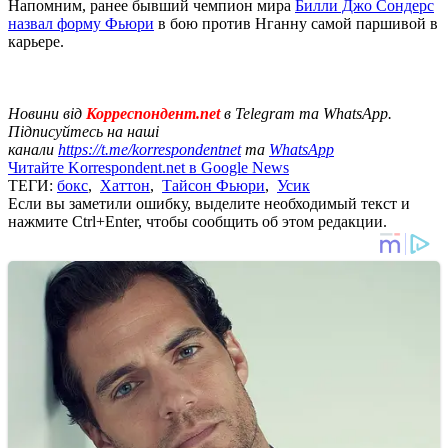
Напомним, ранее бывший чемпион мира
Билли Джо Сондерс
назвал форму Фьюри
в бою против Нганну самой паршивой в
карьере.
Новини від
Корреспондент.net
в Telegram та WhatsApp.
Підписуйтесь на наші
канали
https://t.me/korrespondentnet
та
WhatsApp
Читайте Korrespondent.net в Google News
ТЕГИ:
бокс
,
Хаттон
,
Тайсон Фьюри
,
Усик
Если вы заметили ошибку, выделите необходимый текст и
нажмите Ctrl+Enter, чтобы сообщить об этом редакции.