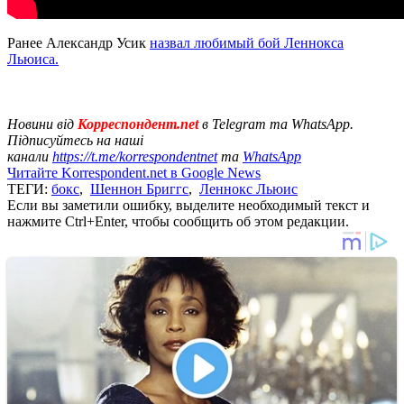
Ранее Александр Усик
назвал любимый бой Леннокса
Льюиса.
Новини від
Корреспондент.net
в Telegram та WhatsApp.
Підписуйтесь на наші
канали
https://t.me/korrespondentnet
та
WhatsApp
Читайте Korrespondent.net в Google News
ТЕГИ:
бокс
,
Шеннон Бриггс
,
Леннокс Льюис
Если вы заметили ошибку, выделите необходимый текст и
нажмите Ctrl+Enter, чтобы сообщить об этом редакции.