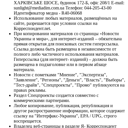
ХАРКІВСЬКЕ ШОСЕ, будинок 172-Б, офіс 208/1 E-mail:
sunlight@mediadim.com.ua
Телефон: 044-205-43-00
Идентификатор медиа - R40-06068
Использование любых материалов, размещённых на
сайте, разрешается при условии ссылки на
Корреспондент.net.
При копировании материалов со страницы «Новости
Украины и мира», для интернет-изданий – обязательна
прямая открытая для поисковых систем гиперссылка.
Ссылка должна быть размещена в независимости от
полного либо частичного использования материалов.
Гиперссылка (для интернет- изданий) – должна быть
размещена в подзаголовке или в первом абзаце
материала.
Новости с пометками "Мнение", "Экспертиза",
"Заявление", "Регионы", "Деньги", "Власть", "Выборы",
"Тест-драйв", "Спецпроекты", "Промо" публикуются на
правах рекламы.
Раздел Спецпроекты создается совместно с
коммерческими партнерами.
Любое копирование, публикация, републикация и
другое распространение информации, которое содержит
ссылку на "Интерфакс-Украина", EPA / UPG, строго
воспрещается.
Владелец веб-страницы в разделе Я- Корреспондент