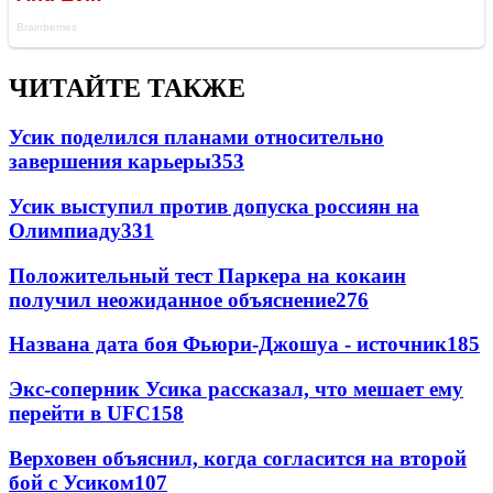
ЧИТАЙТЕ ТАКЖЕ
Усик поделился планами относительно
завершения карьеры
353
Усик выступил против допуска россиян на
Олимпиаду
331
Положительный тест Паркера на кокаин
получил неожиданное объяснение
276
Названа дата боя Фьюри-Джошуа - источник
185
Экс-соперник Усика рассказал, что мешает ему
перейти в UFC
158
Верховен объяснил, когда согласится на второй
бой с Усиком
107