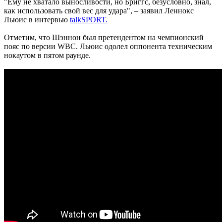
"Ему не хватало выносливости, но Бриггс, безусловно, знал,
как использовать свой вес для удара", – заявил Леннокс
Льюис в интервью
talkSPORT.
Отметим, что Шэннон был претендентом на чемпионский
пояс по версии WBC. Льюис одолел оппонента техническим
нокаутом в пятом раунде.