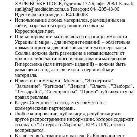
ХАРКІВСЬКЕ ШОСЕ, будинок 172-Б, офіс 208/1 E-mail:
sunlight@mediadim.com.ua
Телефон: 044-205-43-00
Идентификатор медиа - R40-06068
Использование любых материалов, размещённых на
сайте, разрешается при условии ссылки на
Корреспондент.net.
При копировании материалов со страницы «Новости
Украины и мира», для интернет-изданий – обязательна
прямая открытая для поисковых систем гиперссылка.
Ссылка должна быть размещена в независимости от
полного либо частичного использования материалов.
Гиперссылка (для интернет- изданий) – должна быть
размещена в подзаголовке или в первом абзаце
материала.
Новости с пометками "Мнение", "Экспертиза",
"Заявление", "Регионы", "Деньги", "Власть", "Выборы",
"Тест-драйв", "Спецпроекты", "Промо" публикуются на
правах рекламы.
Раздел Спецпроекты создается совместно с
коммерческими партнерами.
Любое копирование, публикация, републикация и
другое распространение информации, которое содержит
ссылку на "Интерфакс-Украина", EPA / UPG, строго
воспрещается.
Владелец веб-страницы в разделе Я- Корреспондент