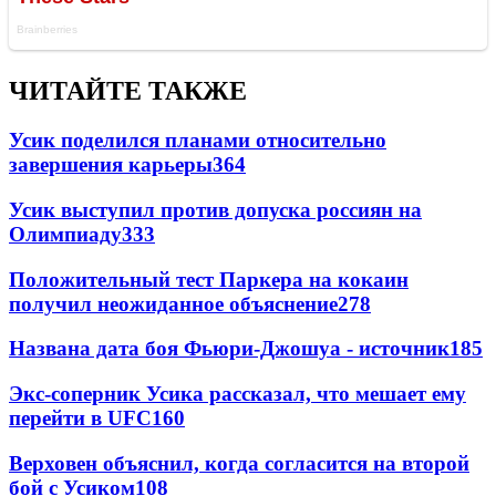
ЧИТАЙТЕ ТАКЖЕ
Усик поделился планами относительно
завершения карьеры
364
Усик выступил против допуска россиян на
Олимпиаду
333
Положительный тест Паркера на кокаин
получил неожиданное объяснение
278
Названа дата боя Фьюри-Джошуа - источник
185
Экс-соперник Усика рассказал, что мешает ему
перейти в UFC
160
Верховен объяснил, когда согласится на второй
бой с Усиком
108