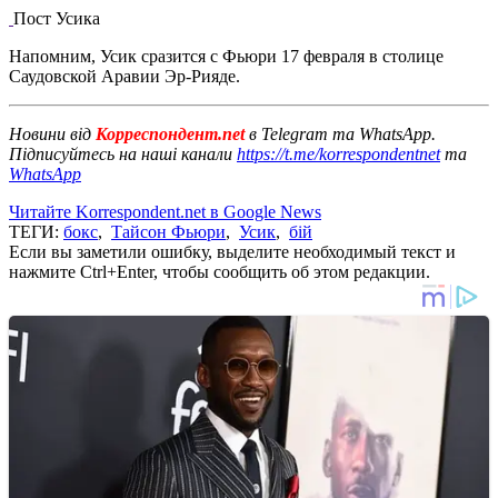
Пост Усика
Напомним, Усик сразится с Фьюри 17 февраля в столице
Саудовской Аравии Эр-Рияде.
Новини від
Корреспондент.net
в Telegram та WhatsApp.
Підписуйтесь на наші канали
https://t.me/korrespondentnet
та
WhatsApp
Читайте Korrespondent.net в Google News
ТЕГИ:
бокс
,
Тайсон Фьюри
,
Усик
,
бій
Если вы заметили ошибку, выделите необходимый текст и
нажмите Ctrl+Enter, чтобы сообщить об этом редакции.