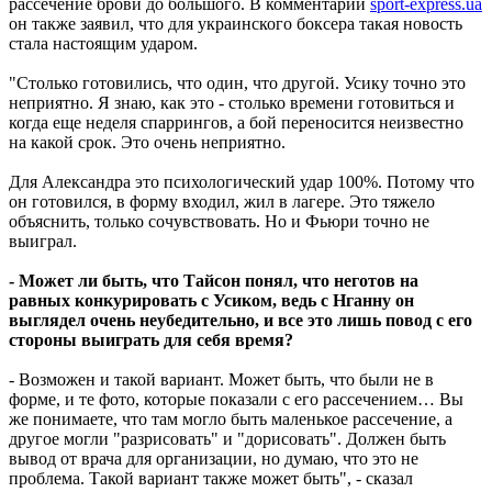
рассечение брови до большого. В комментарии
sport-express.ua
он также заявил, что для украинского боксера такая новость
стала настоящим ударом.
"Столько готовились, что один, что другой. Усику точно это
неприятно. Я знаю, как это - столько времени готовиться и
когда еще неделя спаррингов, а бой переносится неизвестно
на какой срок. Это очень неприятно.
Для Александра это психологический удар 100%. Потому что
он готовился, в форму входил, жил в лагере. Это тяжело
объяснить, только сочувствовать. Но и Фьюри точно не
выиграл.
- Может ли быть, что Тайсон понял, что неготов на
равных конкурировать с Усиком, ведь с Нганну он
выглядел очень неубедительно, и все это лишь повод с его
стороны выиграть для себя время?
- Возможен и такой вариант. Может быть, что были не в
форме, и те фото, которые показали с его рассечением… Вы
же понимаете, что там могло быть маленькое рассечение, а
другое могли "разрисовать" и "дорисовать". Должен быть
вывод от врача для организации, но думаю, что это не
проблема. Такой вариант также может быть", - сказал