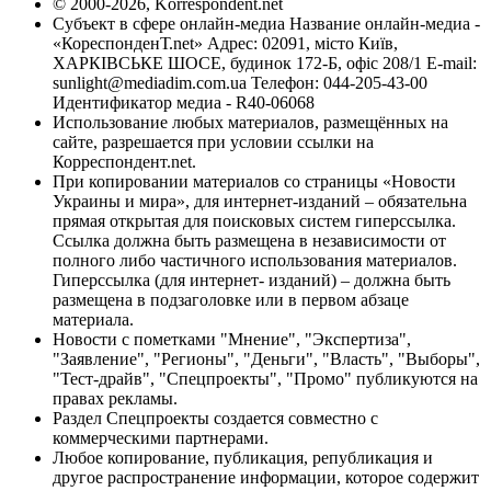
© 2000-2026, Korrespondent.net
Субъект в сфере онлайн-медиа Название онлайн-медиа -
«КореспонденТ.net» Адрес: 02091, місто Київ,
ХАРКІВСЬКЕ ШОСЕ, будинок 172-Б, офіс 208/1 E-mail:
sunlight@mediadim.com.ua
Телефон: 044-205-43-00
Идентификатор медиа - R40-06068
Использование любых материалов, размещённых на
сайте, разрешается при условии ссылки на
Корреспондент.net.
При копировании материалов со страницы «Новости
Украины и мира», для интернет-изданий – обязательна
прямая открытая для поисковых систем гиперссылка.
Ссылка должна быть размещена в независимости от
полного либо частичного использования материалов.
Гиперссылка (для интернет- изданий) – должна быть
размещена в подзаголовке или в первом абзаце
материала.
Новости с пометками "Мнение", "Экспертиза",
"Заявление", "Регионы", "Деньги", "Власть", "Выборы",
"Тест-драйв", "Спецпроекты", "Промо" публикуются на
правах рекламы.
Раздел Спецпроекты создается совместно с
коммерческими партнерами.
Любое копирование, публикация, републикация и
другое распространение информации, которое содержит