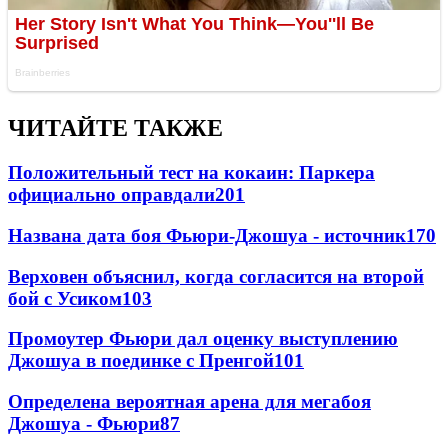
ЧИТАЙТЕ ТАКЖЕ
Положительный тест на кокаин: Паркера
официально оправдали
201
Названа дата боя Фьюри-Джошуа - источник
170
Верховен объяснил, когда согласится на второй
бой с Усиком
103
Промоутер Фьюри дал оценку выступлению
Джошуа в поединке с Пренгой
101
Определена вероятная арена для мегабоя
Джошуа - Фьюри
87