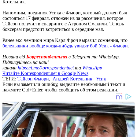
Котельник.
Напомним, поединок Усика с Фьюри, который должен был
состояться 17 февраля, отложен из-за рассечения, которое
Тайсон получил в спарринге с Агроном Смакичи. Теперь
боксерам предстоит встретиться в середине мая.
Ранее экс-чемпион мира Карл Фроч выразил сомнения, что
болельщики вообще когда-нибудь увидят бой Усик - Фьюри
.
Новини від
Корреспондент.net
в Telegram та WhatsApp.
Підписуйтесь на наші
канали
https://t.me/korrespondentnet
та
WhatsApp
Читайте Korrespondent.net в Google News
ТЕГИ:
Тайсон Фьюри
,
Андрей Котельник
,
Усик
Если вы заметили ошибку, выделите необходимый текст и
нажмите Ctrl+Enter, чтобы сообщить об этом редакции.