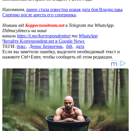
Напомним,
ранее стала известна новая дата боя Владислава
Сиренко после ареста его соперника
.
Новини від
Корреспондент.net
в Telegram та WhatsApp.
Підписуйтесь на наші
канали
https://t.me/korrespondentnet
та
WhatsApp
Читайте Korrespondent.net в Google News
ТЕГИ:
бокс
,
Денис Беринчик
,
бій
,
дата
Если вы заметили ошибку, выделите необходимый текст и
нажмите Ctrl+Enter, чтобы сообщить об этом редакции.