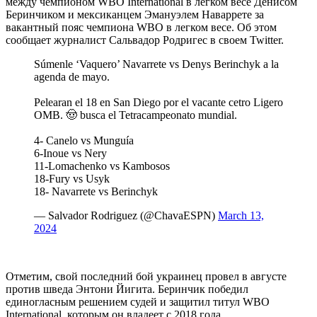
между чемпионом WBO International в легком весе Денисом
Беринчиком и мексиканцем Эмануэлем Наваррете за
вакантный пояс чемпиона WBO в легком весе. Об этом
сообщает журналист Сальвадор Родригес в своем Twitter.
Súmenle ‘Vaquero’ Navarrete vs Denys Berinchyk a la
agenda de mayo.
Pelearan el 18 en San Diego por el vacante cetro Ligero
OMB. 🤠 busca el Tetracampeonato mundial.
4- Canelo vs Munguía
6-Inoue vs Nery
11-Lomachenko vs Kambosos
18-Fury vs Usyk
18- Navarrete vs Berinchyk
— Salvador Rodriguez (@ChavaESPN)
March 13,
2024
Отметим, свой последний бой украинец провел в августе
против шведа Энтони Йигита. Беринчик победил
единогласным решением судей и защитил титул WBO
International, которым он владеет с 2018 года.