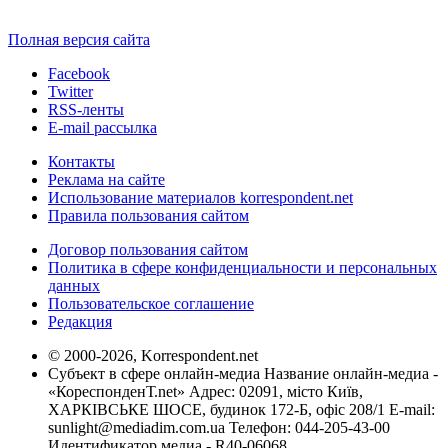
Полная версия сайта
Facebook
Twitter
RSS-ленты
E-mail рассылка
Контакты
Реклама на сайте
Использование материалов korrespondent.net
Правила пользования сайтом
Договор пользования сайтом
Политика в сфере конфиденциальности и персональных
данных
Пользовательское соглашение
Редакция
© 2000-2026, Korrespondent.net
Субъект в сфере онлайн-медиа Название онлайн-медиа -
«КореспонденТ.net» Адрес: 02091, місто Київ,
ХАРКІВСЬКЕ ШОСЕ, будинок 172-Б, офіс 208/1 E-mail:
sunlight@mediadim.com.ua
Телефон: 044-205-43-00
Идентификатор медиа - R40-06068