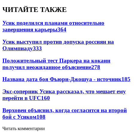
ЧИТАЙТЕ ТАКЖЕ
Усик поделился планами относительно
завершения карьеры
364
Усик выступил против допуска россиян на
Олимпиаду
333
Положительный тест Паркера на кокаин
получил неожиданное объяснение
278
Названа дата боя Фьюри-Джошуа - источник
185
Экс-соперник Усика рассказал, что мешает ему
перейти в UFC
160
Верховен объяснил, когда согласится на второй
бой с Усиком
108
Читать комментарии