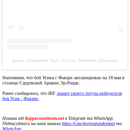
Допис, поширений Usyk. The Cat. Oleksandr (@usykaa)
Напомним, что бой Усика с Фьюри запланирован на 18 мая в
столице Саудовской Аравии Эр-Рияде.
Ранее сообщалось, что IBF
лишит своего титула победителя
боя Усик - Фьюри.
Новини від
Корреспондент.net
в Telegram та WhatsApp.
Підписуйтесь на наші канали
https://t.me/korrespondentnet
та
WhatsApp