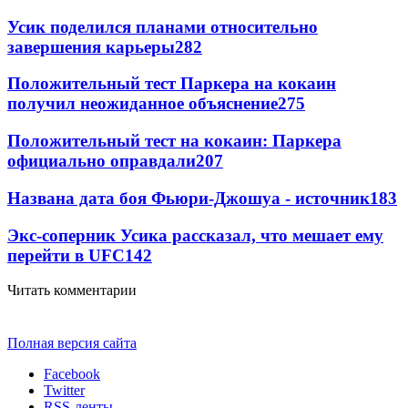
Усик поделился планами относительно
завершения карьеры
282
Положительный тест Паркера на кокаин
получил неожиданное объяснение
275
Положительный тест на кокаин: Паркера
официально оправдали
207
Названа дата боя Фьюри-Джошуа - источник
183
Экс-соперник Усика рассказал, что мешает ему
перейти в UFC
142
Читать комментарии
Полная версия сайта
Facebook
Twitter
RSS-ленты