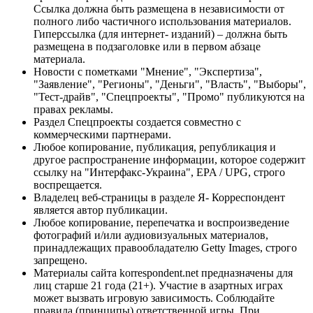
Ссылка должна быть размещена в независимости от
полного либо частичного использования материалов.
Гиперссылка (для интернет- изданий) – должна быть
размещена в подзаголовке или в первом абзаце
материала.
Новости с пометками "Мнение", "Экспертиза",
"Заявление", "Регионы", "Деньги", "Власть", "Выборы",
"Тест-драйв", "Спецпроекты", "Промо" публикуются на
правах рекламы.
Раздел Спецпроекты создается совместно с
коммерческими партнерами.
Любое копирование, публикация, републикация и
другое распространение информации, которое содержит
ссылку на "Интерфакс-Украина", EPA / UPG, строго
воспрещается.
Владелец веб-страницы в разделе Я- Корреспондент
является автор публикации.
Любое копирование, перепечатка и воспроизведение
фотографий и/или аудиовизуальных материалов,
принадлежащих правообладателю Getty Images, строго
запрещено.
Материалы сайта korrespondent.net предназначены для
лиц старше 21 года (21+). Участие в азартных играх
может вызвать игровую зависимость. Соблюдайте
правила (принципы) ответственной игры. При