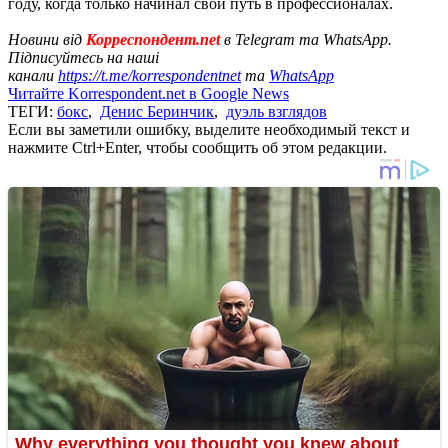
году, когда только начинал свой путь в профессионалах.
Новини від
Корреспондент.net
в Telegram та WhatsApp.
Підписуйтесь на наші
канали
https://t.me/korrespondentnet
та
WhatsApp
Читайте Korrespondent.net в Google News
ТЕГИ:
бокс
,
Денис Беринчик
,
дуэль взглядов
Если вы заметили ошибку, выделите необходимый текст и
нажмите Ctrl+Enter, чтобы сообщить об этом редакции.