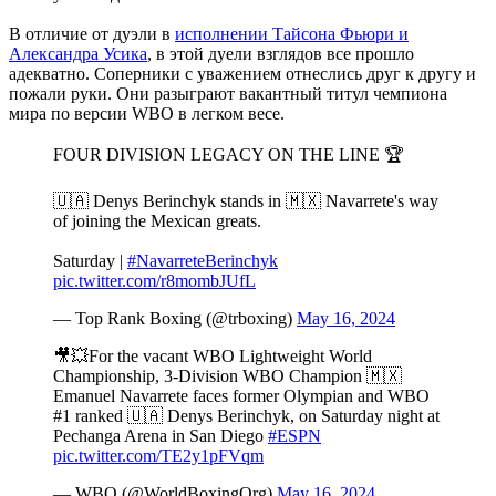
В отличие от дуэли в
исполнении Тайсона Фьюри и
Александра Усика
, в этой дуели взглядов все прошло
адекватно. Соперники с уважением отнеслись друг к другу и
пожали руки. Они разыграют вакантный титул чемпиона
мира по версии WBO в легком весе.
FOUR DIVISION LEGACY ON THE LINE 🏆
🇺🇦 Denys Berinchyk stands in 🇲🇽 Navarrete's way
of joining the Mexican greats.
Saturday |
#NavarreteBerinchyk
pic.twitter.com/r8mombJUfL
— Top Rank Boxing (@trboxing)
May 16, 2024
🎥💥For the vacant WBO Lightweight World
Championship, 3-Division WBO Champion 🇲🇽
Emanuel Navarrete faces former Olympian and WBO
#1 ranked 🇺🇦 Denys Berinchyk, on Saturday night at
Pechanga Arena in San Diego
#ESPN
pic.twitter.com/TE2y1pFVqm
— WBO (@WorldBoxingOrg)
May 16, 2024