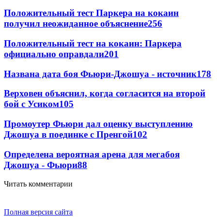
Положительный тест Паркера на кокаин
получил неожиданное объяснение
256
Положительный тест на кокаин: Паркера
официально оправдали
201
Названа дата боя Фьюри-Джошуа - источник
178
Верховен объяснил, когда согласится на второй
бой с Усиком
105
Промоутер Фьюри дал оценку выступлению
Джошуа в поединке с Пренгой
102
Определена вероятная арена для мегабоя
Джошуа - Фьюри
88
Читать комментарии
Полная версия сайта