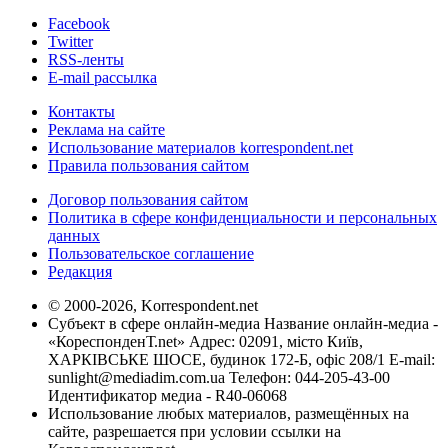
Facebook
Twitter
RSS-ленты
E-mail рассылка
Контакты
Реклама на сайте
Использование материалов korrespondent.net
Правила пользования сайтом
Договор пользования сайтом
Политика в сфере конфиденциальности и персональных
данных
Пользовательское соглашение
Редакция
© 2000-2026, Korrespondent.net
Субъект в сфере онлайн-медиа Название онлайн-медиа -
«КореспонденТ.net» Адрес: 02091, місто Київ,
ХАРКІВСЬКЕ ШОСЕ, будинок 172-Б, офіс 208/1 E-mail:
sunlight@mediadim.com.ua
Телефон: 044-205-43-00
Идентификатор медиа - R40-06068
Использование любых материалов, размещённых на
сайте, разрешается при условии ссылки на