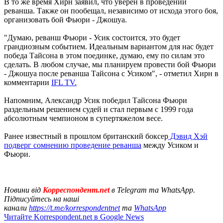
В то же время Хирн заявил, что уверен в проведении
реванша. Также он пообещал, независимо от исхода этого боя,
организовать бой Фьюри - Джошуа.
"Думаю, реванш Фьюри - Усик состоится, это будет
грандиозным событием. Идеальным вариантом для нас будет
победа Тайсона в этом поединке, думаю, ему по силам это
сделать. В любом случае, мы планируем провести бой Фьюри
- Джошуа после реванша Тайсона с Усиком", - отметил Хирн в
комментарии
IFL TV.
Напомним, Александр Усик победил Тайсона Фьюри
раздельным решением судей и стал первым с 1999 года
абсолютным чемпионом в супертяжелом весе.
Ранее известный в прошлом британский боксер
Дэвид Хэй
подверг сомнению проведение реванша
между Усиком и
Фьюри.
Новини від
Корреспондент.net
в Telegram та WhatsApp.
Підписуйтесь на наші
канали
https://t.me/korrespondentnet
та
WhatsApp
Читайте Korrespondent.net в Google News