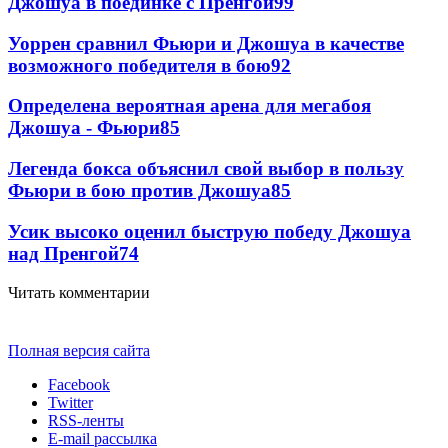
Джошуа в поединке с Пренгой
99
Уоррен сравнил Фьюри и Джошуа в качестве
возможного победителя в бою
92
Определена вероятная арена для мегабоя
Джошуа - Фьюри
85
Легенда бокса объяснил свой выбор в пользу
Фьюри в бою против Джошуа
85
Усик высоко оценил быструю победу Джошуа
над Пренгой
74
Читать комментарии
Полная версия сайта
Facebook
Twitter
RSS-ленты
E-mail рассылка