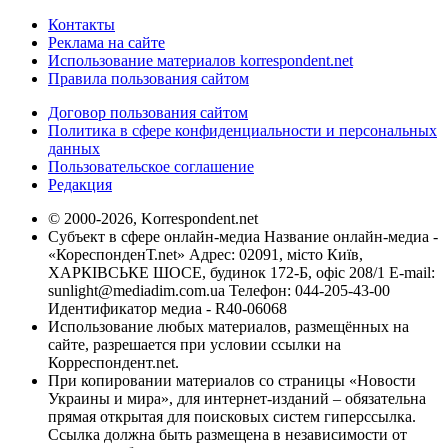
Контакты
Реклама на сайте
Использование материалов korrespondent.net
Правила пользования сайтом
Договор пользования сайтом
Политика в сфере конфиденциальности и персональных
данных
Пользовательское соглашение
Редакция
© 2000-2026, Korrespondent.net
Субъект в сфере онлайн-медиа Название онлайн-медиа -
«КореспонденТ.net» Адрес: 02091, місто Київ,
ХАРКІВСЬКЕ ШОСЕ, будинок 172-Б, офіс 208/1 E-mail:
sunlight@mediadim.com.ua
Телефон: 044-205-43-00
Идентификатор медиа - R40-06068
Использование любых материалов, размещённых на
сайте, разрешается при условии ссылки на
Корреспондент.net.
При копировании материалов со страницы «Новости
Украины и мира», для интернет-изданий – обязательна
прямая открытая для поисковых систем гиперссылка.
Ссылка должна быть размещена в независимости от