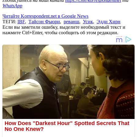
Підписуйтесь на наші канали
https://t.me/korrespondentnet
та
WhatsApp
Читайте Korrespondent.net в Google News
ТЕГИ:
IBF
,
Тайсон Фьюри
,
реванш
,
Усик
,
Эдди Хирн
Если вы заметили ошибку, выделите необходимый текст и
нажмите Ctrl+Enter, чтобы сообщить об этом редакции.