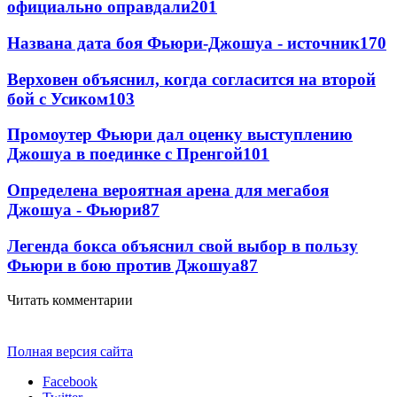
официально оправдали
201
Названа дата боя Фьюри-Джошуа - источник
170
Верховен объяснил, когда согласится на второй
бой с Усиком
103
Промоутер Фьюри дал оценку выступлению
Джошуа в поединке с Пренгой
101
Определена вероятная арена для мегабоя
Джошуа - Фьюри
87
Легенда бокса объяснил свой выбор в пользу
Фьюри в бою против Джошуа
87
Читать комментарии
Полная версия сайта
Facebook