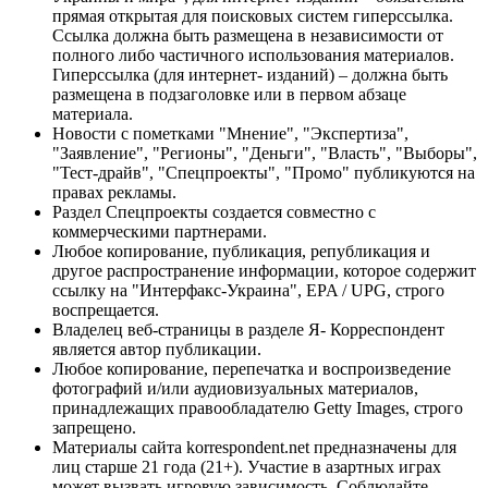
прямая открытая для поисковых систем гиперссылка.
Ссылка должна быть размещена в независимости от
полного либо частичного использования материалов.
Гиперссылка (для интернет- изданий) – должна быть
размещена в подзаголовке или в первом абзаце
материала.
Новости с пометками "Мнение", "Экспертиза",
"Заявление", "Регионы", "Деньги", "Власть", "Выборы",
"Тест-драйв", "Спецпроекты", "Промо" публикуются на
правах рекламы.
Раздел Спецпроекты создается совместно с
коммерческими партнерами.
Любое копирование, публикация, републикация и
другое распространение информации, которое содержит
ссылку на "Интерфакс-Украина", EPA / UPG, строго
воспрещается.
Владелец веб-страницы в разделе Я- Корреспондент
является автор публикации.
Любое копирование, перепечатка и воспроизведение
фотографий и/или аудиовизуальных материалов,
принадлежащих правообладателю Getty Images, строго
запрещено.
Материалы сайта korrespondent.net предназначены для
лиц старше 21 года (21+). Участие в азартных играх
может вызвать игровую зависимость. Соблюдайте