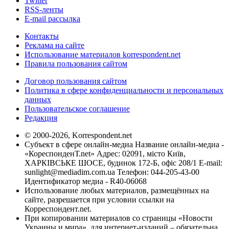
Twitter
RSS-ленты
E-mail рассылка
Контакты
Реклама на сайте
Использование материалов korrespondent.net
Правила пользования сайтом
Договор пользования сайтом
Политика в сфере конфиденциальности и персональных
данных
Пользовательское соглашение
Редакция
© 2000-2026, Korrespondent.net
Субъект в сфере онлайн-медиа Название онлайн-медиа -
«КореспонденТ.net» Адрес: 02091, місто Київ,
ХАРКІВСЬКЕ ШОСЕ, будинок 172-Б, офіс 208/1 E-mail:
sunlight@mediadim.com.ua
Телефон: 044-205-43-00
Идентификатор медиа - R40-06068
Использование любых материалов, размещённых на
сайте, разрешается при условии ссылки на
Корреспондент.net.
При копировании материалов со страницы «Новости
Украины и мира», для интернет-изданий – обязательна