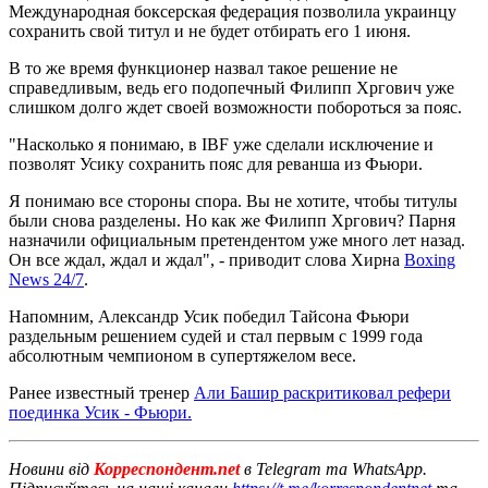
Международная боксерская федерация позволила украинцу
сохранить свой титул и не будет отбирать его 1 июня.
В то же время функционер назвал такое решение не
справедливым, ведь его подопечный Филипп Хргович уже
слишком долго ждет своей возможности побороться за пояс.
"Насколько я понимаю, в IBF уже сделали исключение и
позволят Усику сохранить пояс для реванша из Фьюри.
Я понимаю все стороны спора. Вы не хотите, чтобы титулы
были снова разделены. Но как же Филипп Хргович? Парня
назначили официальным претендентом уже много лет назад.
Он все ждал, ждал и ждал", - приводит слова Хирна
Boxing
News 24/7
.
Напомним, Александр Усик победил Тайсона Фьюри
раздельным решением судей и стал первым с 1999 года
абсолютным чемпионом в супертяжелом весе.
Ранее известный тренер
Али Башир раскритиковал рефери
поединка Усик - Фьюри.
Новини від
Корреспондент.net
в Telegram та WhatsApp.