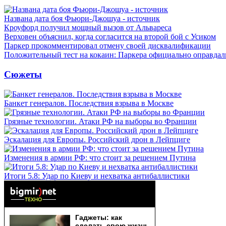
Названа дата боя Фьюри-Джошуа - источник
Кроуфорд получил мощный вызов от Альвареса
Верховен объяснил, когда согласится на второй бой с Усиком
Паркер прокомментировал отмену своей дисквалификации
Положительный тест на кокаин: Паркера официально оправдал
Сюжеты
Банкет генералов. Последствия взрыва в Москве
Грязные технологии. Атаки РФ на выборы во Франции
Эскалация для Европы. Российский дрон в Лейпциге
Изменения в армии РФ: что стоит за решением Путина
Итоги 5.8: Удар по Киеву и нехватка антибаллистики