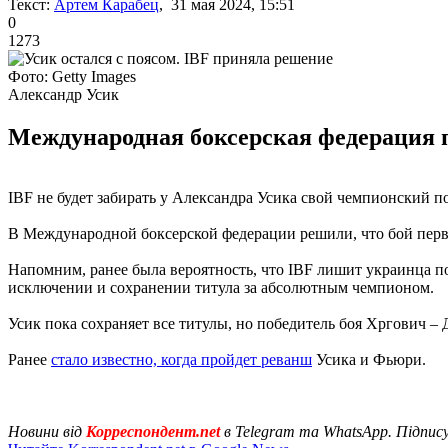
Текст:
Артем Карабец
, 31 мая 2024, 15:51
0
1273
Фото: Getty Images
Александр Усик
Международная боксерская федерация по
IBF не будет забирать у Александра Усика свой чемпионский 
В Международной боксерской федерации решили, что бой перв
Напомним, ранее была вероятность, что IBF лишит украинца по
исключении и сохранении титула за абсолютным чемпионом.
Усик пока сохраняет все титулы, но победитель боя Хргович –
Ранее
стало известно, когда пройдет реванш
Усика и Фьюри.
Новини від
Корреспондент.net
в Telegram та WhatsApp. Підпис