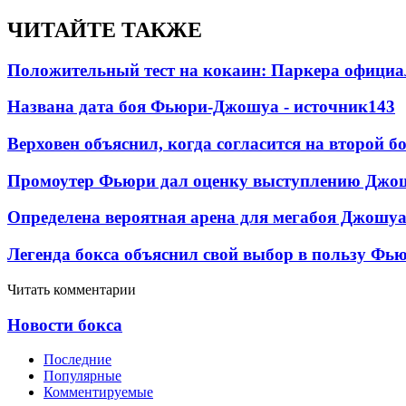
ЧИТАЙТЕ ТАКЖЕ
Положительный тест на кокаин: Паркера официа
Названа дата боя Фьюри-Джошуа - источник
143
Верховен объяснил, когда согласится на второй б
Промоутер Фьюри дал оценку выступлению Джош
Определена вероятная арена для мегабоя Джошу
Легенда бокса объяснил свой выбор в пользу Фь
Читать комментарии
Новости бокса
Последние
Популярные
Комментируемые