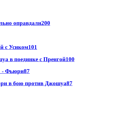
льно оправдали
200
ой с Усиком
101
уа в поединке с Пренгой
100
а - Фьюри
87
юри в бою против Джошуа
87