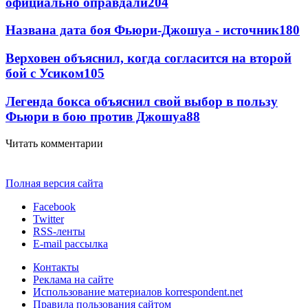
официально оправдали
204
Названа дата боя Фьюри-Джошуа - источник
180
Верховен объяснил, когда согласится на второй
бой с Усиком
105
Легенда бокса объяснил свой выбор в пользу
Фьюри в бою против Джошуа
88
Читать комментарии
Полная версия сайта
Facebook
Twitter
RSS-ленты
E-mail рассылка
Контакты
Реклама на сайте
Использование материалов korrespondent.net
Правила пользования сайтом