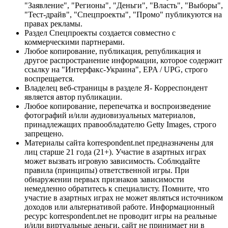
"Заявление", "Регионы", "Деньги", "Власть", "Выборы",
"Тест-драйв", "Спецпроекты", "Промо" публикуются на
правах рекламы.
Раздел Спецпроекты создается совместно с
коммерческими партнерами.
Любое копирование, публикация, републикация и
другое распространение информации, которое содержит
ссылку на "Интерфакс-Украина", EPA / UPG, строго
воспрещается.
Владелец веб-страницы в разделе Я- Корреспондент
является автор публикации.
Любое копирование, перепечатка и воспроизведение
фотографий и/или аудиовизуальных материалов,
принадлежащих правообладателю Getty Images, строго
запрещено.
Материалы сайта korrespondent.net предназначены для
лиц старше 21 года (21+). Участие в азартных играх
может вызвать игровую зависимость. Соблюдайте
правила (принципы) ответственной игры. При
обнаружении первых признаков зависимости
немедленно обратитесь к специалисту. Помните, что
участие в азартных играх не может являться источником
доходов или альтернативой работе. Информационный
ресурс korrespondent.net не проводит игры на реальные
и/или виртуальные деньги, сайт не принимает ни в