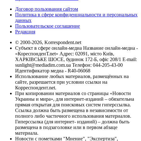
Договор пользования сайтом
Политика в сфере конфиденциальности и персональных
данных
Пользовательское соглашение
Редакция
© 2000-2026, Korrespondent.net
Субъект в сфере онлайн-медиа Название онлайн-медиа -
«КореспонденТ.net» Адрес: 02091, місто Київ,
ХАРКІВСЬКЕ ШОСЕ, будинок 172-Б, офіс 208/1 E-mail:
sunlight@mediadim.com.ua
Телефон: 044-205-43-00
Идентификатор медиа - R40-06068
Использование любых материалов, размещённых на
сайте, разрешается при условии ссылки на
Корреспондент.net.
При копировании материалов со страницы «Новости
Украины и мира», для интернет-изданий – обязательна
прямая открытая для поисковых систем гиперссылка.
Ссылка должна быть размещена в независимости от
полного либо частичного использования материалов.
Гиперссылка (для интернет- изданий) – должна быть
размещена в подзаголовке или в первом абзаце
материала.
Новости с пометками "Мнение", "Экспертиза",