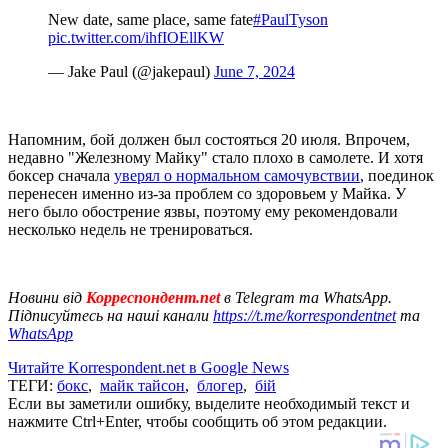
New date, same place, same fate
#PaulTyson
pic.twitter.com/ihfIOEllKW
— Jake Paul (@jakepaul)
June 7, 2024
Напомним, бой должен был состояться 20 июля. Впрочем,
недавно "Железному Майку" стало плохо в самолете. И хотя
боксер сначала
уверял о нормальном самочувствии
, поединок
перенесен именно из-за проблем со здоровьем у Майка. У
него было обострение язвы, поэтому ему рекомендовали
несколько недель не тренироваться.
Новини від
Корреспондент.net
в Telegram та WhatsApp.
Підписуйтесь на наші канали
https://t.me/korrespondentnet
та
WhatsApp
Читайте Korrespondent.net в Google News
ТЕГИ:
бокс
,
майк тайсон
,
блогер
,
бій
Если вы заметили ошибку, выделите необходимый текст и
нажмите Ctrl+Enter, чтобы сообщить об этом редакции.