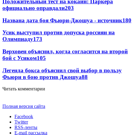
Положительный тест на кокаин: Паркера
официально оправдали
203
Названа дата боя Фьюри-Джошуа - источник
180
Усик выступил против допуска россиян на
Олимпиаду
173
Верховен объяснил, когда согласится на второй
бой с Усиком
105
Легенда бокса объяснил свой выбор в пользу
Фьюри в бою против Джошуа
88
Читать комментарии
Полная версия сайта
Facebook
Twitter
RSS-ленты
E-mail рассылка