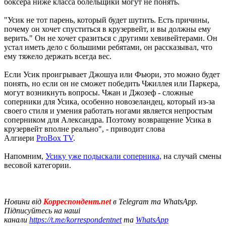
боксера ниже класса болельщики могут не понять.
"Усик не тот парень, который будет шутить. Есть причины,
почему он хочет спуститься в крузервейт, и вы должны ему
верить." Он не хочет сразиться с другими хевивейтерами. Он
устал иметь дело с большими ребятами, он рассказывал, что
ему тяжело держать всегда вес.
Если Усик проигрывает Джошуа или Фьюри, это можно будет
понять, но если он не сможет победить Чжиллея или Паркера,
могут возникнуть вопросы. Чжан и Джозеф - сложные
соперники для Усика, особенно новозеландец, который из-за
своего стиля и умения работать ногами является непростым
соперником для Александра. Поэтому возвращение Усика в
крузервейт вполне реально", - приводит слова
Алгиери
ProBox TV
.
Напомним,
Усику уже подыскали соперника,
на случай смены
весовой категории.
Новини від
Корреспондент.net
в Telegram та WhatsApp.
Підписуйтесь на наші
канали
https://t.me/korrespondentnet
та
WhatsApp