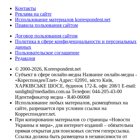
Контакты
Реклама на сайте
Использование материалов korrespondent.net
Правила пользования сайтом
Договор пользования сайтом
Политика в сфере конфиденциальности и персональных
данных
Пользовательское соглашение
Редакция
© 2000-2026, Korrespondent.net
Субъект в сфере онлайн-медиа Название онлайн-медиа -
«КореспонденТ.net» Адрес: 02091, місто Київ,
ХАРКІВСЬКЕ ШОСЕ, будинок 172-Б, офіс 208/1 E-mail:
sunlight@mediadim.com.ua
Телефон: 044-205-43-00
Идентификатор медиа - R40-06068
Использование любых материалов, размещённых на
сайте, разрешается при условии ссылки на
Корреспондент.net.
При копировании материалов со страницы «Новости
Украины и мира», для интернет-изданий – обязательна
прямая открытая для поисковых систем гиперссылка.
Ссылка должна быть размещена в независимости от