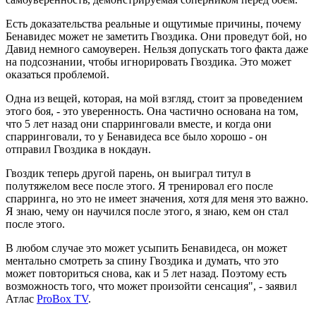
Есть доказательства реальные и ощутимые причины, почему
Бенавидес может не заметить Гвоздика. Они проведут бой, но
Давид немного самоуверен. Нельзя допускать того факта даже
на подсознании, чтобы игнорировать Гвоздика. Это может
оказаться проблемой.
Одна из вещей, которая, на мой взгляд, стоит за проведением
этого боя, - это уверенность. Она частично основана на том,
что 5 лет назад они спарринговали вместе, и когда они
спарринговали, то у Бенавидеса все было хорошо - он
отправил Гвоздика в нокдаун.
Гвоздик теперь другой парень, он выиграл титул в
полутяжелом весе после этого. Я тренировал его после
спарринга, но это не имеет значения, хотя для меня это важно.
Я знаю, чему он научился после этого, я знаю, кем он стал
после этого.
В любом случае это может усыпить Бенавидеса, он может
ментально смотреть за спину Гвоздика и думать, что это
может повториться снова, как и 5 лет назад. Поэтому есть
возможность того, что может произойти сенсация", - заявил
Атлас
ProBox TV
.