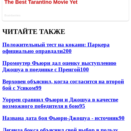
ЧИТАЙТЕ ТАКЖЕ
Положительный тест на кокаин: Паркера
официально оправдали
200
Промоутер Фьюри дал оценку выступлению
Джошуа в поединке с Пренгой
100
Верховен объяснил, когда согласится на второй
бой с Усиком
99
Уоррен сравнил Фьюри и Джошуа в качестве
возможного победителя в бою
95
Названа дата боя Фьюри-Джошуа - источник
90
Легенда бокса объяснил свой выбор в пользу