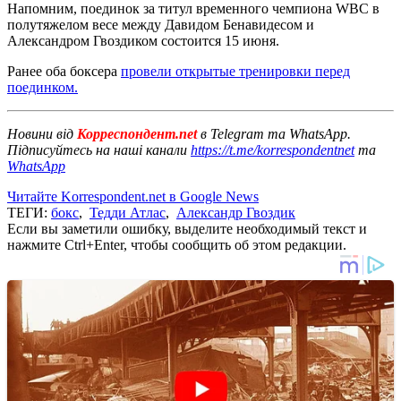
Напомним, поединок за титул временного чемпиона WBC в
полутяжелом весе между Давидом Бенавидесом и
Александром Гвоздиком состоится 15 июня.
Ранее оба боксера
провели открытые тренировки перед
поединком.
Новини від
Корреспондент.net
в Telegram та WhatsApp.
Підписуйтесь на наші канали
https://t.me/korrespondentnet
та
WhatsApp
Читайте Korrespondent.net в Google News
ТЕГИ:
бокс
,
Тедди Атлас
,
Александр Гвоздик
Если вы заметили ошибку, выделите необходимый текст и
нажмите Ctrl+Enter, чтобы сообщить об этом редакции.