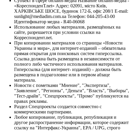
Субъект в сфере онлайн-медиа Название онлайн-медиа -
«КореспонденТ.net» Адрес: 02091, місто Київ,
ХАРКІВСЬКЕ ШОСЕ, будинок 172-Б, офіс 208/1 E-mail:
sunlight@mediadim.com.ua
Телефон: 044-205-43-00
Идентификатор медиа - R40-06068
Использование любых материалов, размещённых на
сайте, разрешается при условии ссылки на
Корреспондент.net.
При копировании материалов со страницы «Новости
Украины и мира», для интернет-изданий – обязательна
прямая открытая для поисковых систем гиперссылка.
Ссылка должна быть размещена в независимости от
полного либо частичного использования материалов.
Гиперссылка (для интернет- изданий) – должна быть
размещена в подзаголовке или в первом абзаце
материала.
Новости с пометками "Мнение", "Экспертиза",
"Заявление", "Регионы", "Деньги", "Власть", "Выборы",
"Тест-драйв", "Спецпроекты", "Промо" публикуются на
правах рекламы.
Раздел Спецпроекты создается совместно с
коммерческими партнерами.
Любое копирование, публикация, републикация и
другое распространение информации, которое содержит
ссылку на "Интерфакс-Украина", EPA / UPG, строго