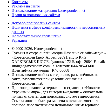
Контакты
Реклама на сайте
Использование материалов korrespondent.net
Правила пользования сайтом
Договор пользования сайтом
Политика в сфере конфиденциальности и персональных
данных
Пользовательское соглашение
Редакция
© 2000-2026, Korrespondent.net
Субъект в сфере онлайн-медиа Название онлайн-медиа -
«КореспонденТ.net» Адрес: 02091, місто Київ,
ХАРКІВСЬКЕ ШОСЕ, будинок 172-Б, офіс 208/1 E-mail:
sunlight@mediadim.com.ua
Телефон: 044-205-43-00
Идентификатор медиа - R40-06068
Использование любых материалов, размещённых на
сайте, разрешается при условии ссылки на
Корреспондент.net.
При копировании материалов со страницы «Новости
Украины и мира», для интернет-изданий – обязательна
прямая открытая для поисковых систем гиперссылка.
Ссылка должна быть размещена в независимости от
полного либо частичного использования материалов.