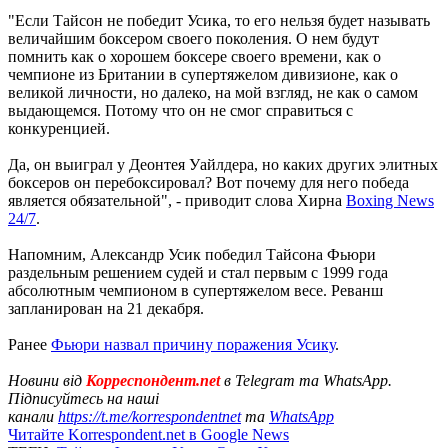
"Если Тайсон не победит Усика, то его нельзя будет называть
величайшим боксером своего поколения. О нем будут
помнить как о хорошем боксере своего времени, как о
чемпионе из Британии в супертяжелом дивизионе, как о
великой личности, но далеко, на мой взгляд, не как о самом
выдающемся. Потому что он не смог справиться с
конкуренцией.
Да, он выиграл у Деонтея Уайлдера, но каких других элитных
боксеров он перебоксировал? Вот почему для него победа
является обязательной", - приводит слова Хирна
Boxing News
24/7
.
Напомним, Александр Усик победил Тайсона Фьюри
раздельным решением судей и стал первым с 1999 года
абсолютным чемпионом в супертяжелом весе. Реванш
запланирован на 21 декабря.
Ранее
Фьюри назвал причину поражения Усику
.
Новини від
Корреспондент.net
в Telegram та WhatsApp.
Підписуйтесь на наші
канали
https://t.me/korrespondentnet
та
WhatsApp
Читайте Korrespondent.net в Google News