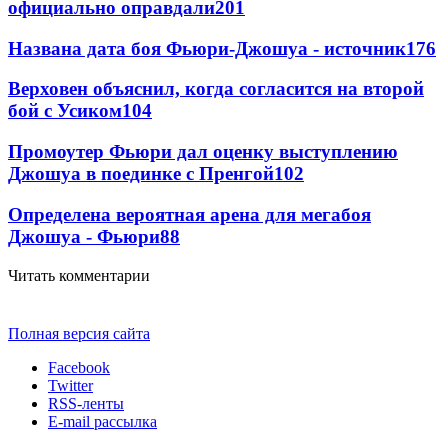
официально оправдали
201
Названа дата боя Фьюри-Джошуа - источник
176
Верховен объяснил, когда согласится на второй
бой с Усиком
104
Промоутер Фьюри дал оценку выступлению
Джошуа в поединке с Пренгой
102
Определена вероятная арена для мегабоя
Джошуа - Фьюри
88
Читать комментарии
Полная версия сайта
Facebook
Twitter
RSS-ленты
E-mail рассылка