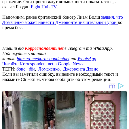
сражение. Они просто ждут возможности показать это", -
сказал Брэдли
Fight Hub TV.
Напомним, ранее британский боксер Лиам Волш
заявил, что
Ломаченко может нанести Джервонте значительный урон
во
время боя.
Новини від
Корреспондент.net
в Telegram та WhatsApp.
Підписуйтесь на наші
канали
https://t.me/korrespondentnet
та
WhatsApp
Читайте Korrespondent.net в Google News
ТЕГИ:
бокс
,
бій
,
Ломаченко
,
Джервонта Дэвис
Если вы заметили ошибку, выделите необходимый текст и
нажмите Ctrl+Enter, чтобы сообщить об этом редакции.