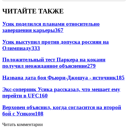
ЧИТАЙТЕ ТАКЖЕ
Усик поделился планами относительно
завершения карьеры
367
Усик выступил против допуска россиян на
Олимпиаду
333
Положительный тест Паркера на кокаин
получил неожиданное объяснение
279
Названа дата боя Фьюри-Джошуа - источник
185
Экс-соперник Усика рассказал, что мешает ему
перейти в UFC
160
Верховен объяснил, когда согласится на второй
бой с Усиком
108
Читать комментарии