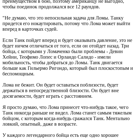
преимуществом в бою, поэтому американцу не выгодно,
чтобы поединок продолжался все 12 раундов.
"Не думаю, что это непосильная задача для Ломы. Танку
придется его нокаутировать, потому что Лома может выйти
вперед в карточках судей.
Если Танк пойдет вперед и будет оказывать давление, это не
будет ничем отличаться от того, если он отойдет назад. Три
бойца, с которыми у Ломаченко были проблемы - Девин
Хейни, Теофимо Лопес и Орландо Салидо - имели
мобильность, чтобы добраться до Ломы. Танк двигается
больше как Гильермо Ригондо, который был плоскостопым и
беспомощным.
Лома не бежит. Он будет оставаться поблизости, будет
держаться в непосредственной близости. Он будет вне
досягаемости, будет играть с расстоянием.
Я просто думаю, что Лома принесет что-нибудь такое, чего
Танк никогда раньше не видел. Лома станет самым тяжелым
бойцом, с которым когда-нибудь сражался Танк. Ментально
ловкий, опытный, даже в возрасте.
У каждого легендарного бойца есть еще одно хорошее