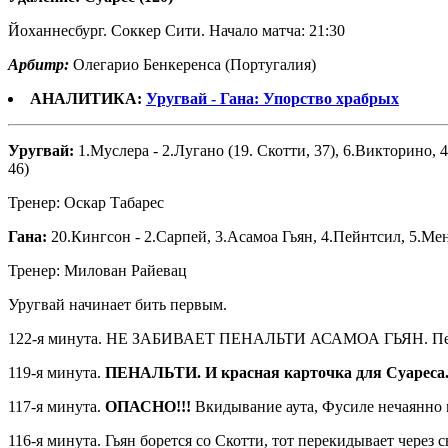
Йоханнесбург. Соккер Сити. Начало матча: 21:30
Арбитр:
Олегарио Бенкеренса (Португалия)
АНАЛИТИКА:
Уругвай - Гана: Упорство храбрых
Уругвай:
1.Муслера - 2.Лугано (19. Скотти, 37), 6.Викторино, 
46)
Тренер: Оскар Табарес
Гана:
20.Кингсон - 2.Сарпей, 3.Асамоа Гьян, 4.Пейнтсил, 5.Мен
Тренер: Милован Райевац
Уругвай начинает бить первым.
122-я минута. НЕ ЗАБИВАЕТ ПЕНАЛЬТИ АСАМОА ГЬЯН. Перекл
119-я минута.
ПЕНАЛЬТИ. И красная карточка для Суареса.
117-я минута.
ОПАСНО!!!
Вкидывание аута, Фусиле нечаянно п
116-я минута. Гьян борется со Скотти, тот перекидывает через 