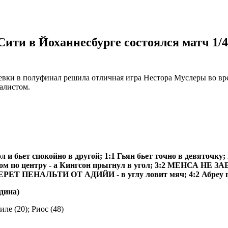
 Сити в Йоханнесбурге состоялся матч 
евки в полуфинал решила отличная игра Нестора Муслеры во вре
алистом.
и бьет спокойно в другой; 1:1 Гьян бьет точно в девяточку; 
 низом по центру - а Кингсон прыгнул в угол; 3:2 МЕНСА НЕ
 ПЕНАЛЬТИ ОТ АДИЙИ - в углу ловит мяч; 4:2 Абреу 
дина)
ле (20); Риос (48)