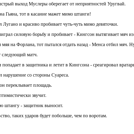
 быстрый выход Муслеры оберегает от неприятностей Уругвай.
на Гьяна, тот в касание мажет мимо штанги!
ел Лугано и красиво пробивает чуть-чуть мимо девяточки.
ыиграл силовую борьбу и пробивает - Кингсон вытягивает мяч и
 мяя на Форлана, тот пытался отдать назад - Менса отбил мяч. Н
т следующий матч.
 попадает в защитника и летит в Кингсона - среагировал вратарь
ул нарушение со стороны Суареса.
сон переклывает площадь.
оптимистически звучит.
юю штангу - защитник выносит.
вство, таких ударов будет побольше, чем по воротам.