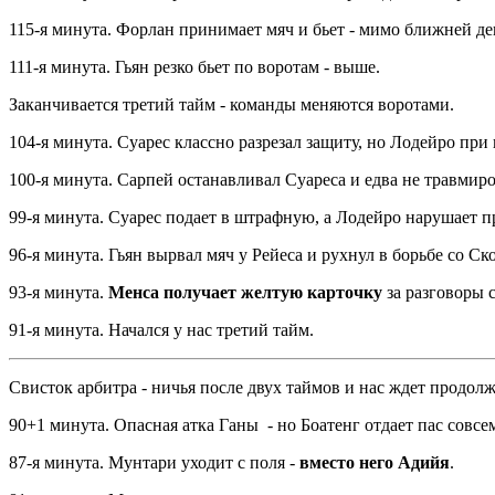
115-я минута. Форлан принимает мяч и бьет - мимо ближней де
111-я минута. Гьян резко бьет по воротам - выше.
Заканчивается третий тайм - команды меняются воротами.
104-я минута. Суарес классно разрезал защиту, но Лодейро при
100-я минута. Сарпей останавливал Суареса и едва не травмиро
99-я минута. Суарес подает в штрафную, а Лодейро нарушает п
96-я минута. Гьян вырвал мяч у Рейеса и рухнул в борьбе со С
93-я минута.
Менса получает желтую карточку
за разговоры 
91-я минута. Начался у нас третий тайм.
Свисток арбитра - ничья после двух таймов и нас ждет продол
90+1 минута. Опасная атка Ганы - но Боатенг отдает пас совсем
87-я минута. Мунтари уходит с поля -
вместо него Адийя
.