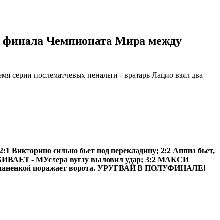
1/4 финала Чемпионата Мира между
мя серии послематчевых пенальти - вратарь Лацио взял два
2:1 Викторино сильно бьет под перекладину; 2:2 Аппиа бьет,
 ЗАБИВАЕТ - МУслера вуглу выловил удар; 3:2 МАКСИ
паненкой поражает ворота. УРУГВАЙ В ПОЛУФИНАЛЕ!