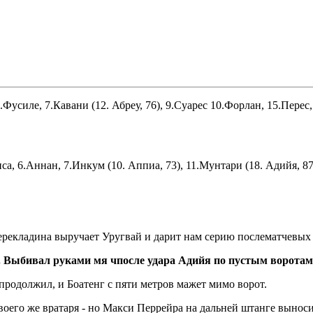
4.Фусиле, 7.Кавани (12. Абреу, 76), 9.Суарес 10.Форлан, 15.Перес
са, 6.Аннан, 7.Инкум (10. Аппиа, 73), 11.Мунтари (18. Адийя, 8
адина выручает Уругвай и дарит нам серию послематчевых 
 Выбивал руками мя чпосле удара Адийя по пустым воротам
родолжил, и Боатенг с пяти метров мажет мимо ворот.
своего же вратаря - но Макси Перрейра на дальней штанге выноси