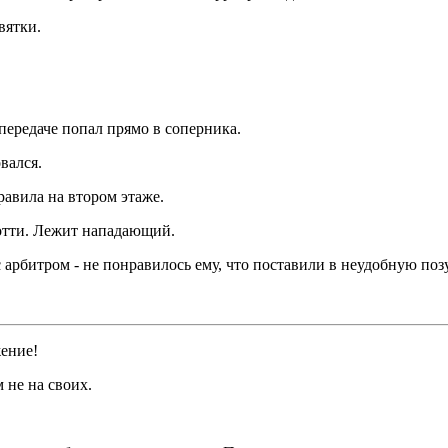
вятки.
 передаче попал прямо в соперника.
вался.
равила на втором этаже.
котти. Лежит нападающий.
с арбитром - не понравилось ему, что поставили в неудобную по
жение!
 не на своих.