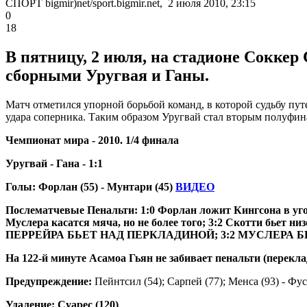
СПОРТ bigmir)net/sport.bigmir.net, 2 июля 2010, 23:15
0
18
В пятницу, 2 июля, на стадионе Соккер
сборными Уругвая и Ганы.
Матч отметился упорной борьбой команд, в которой судьбу пут
удара соперника. Таким образом Уругвай стал вторым полуфин
Чемпионат мира - 2010.
1/4 финала
Уругвай - Гана - 1:1
Голы: Форлан (55) - Мунтари (45)
ВИДЕО
Послематчевые Пенальти: 1:0 Форлан ложит Кингсона в угол 
Муслера касатся мяча, но не более того; 3:2 Скотти бьет
ПЕРРЕЙРА БЬЕТ НАД ПЕРКЛАДИНОЙ; 3:2 МУСЛЕРА БЕРЕТ
На 122-й минуте Асамоа Гьян не забивает пенальти (перекла
Предупреждение:
Пейнтсил (54); Сарпей (77); Менса (93) - Фуси
Удаление: Суарес (120)