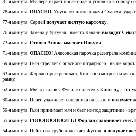
81-я минута. Муслера играет после подачи углового в голову с
78-я минута.
ОПАСНО.
Упускают после подачи Суареса, удар 
77-я минута. Сарпей
получает желтую карточку
.
76-я минута. Замена у Ургувая - вместо Кавани
выходит Себас
73-я минута.
Стивен Аппиа заменяет Инкума
.
71-я минута.
ОПАСНО!
Аяксовская парочка разыграла комбина
69-я минута. Гьян стреляет с опасного штрафного - выше ворот.
63-я минута. Форлан простреливает, Кингсон смотрит на мяч ка
рамку.
62-я минута. Мяч от головы Фусиле полетел к Киносну, а тот у
60-я минута. Перес улаживает соперника на газон и
получает 
59-я минута. Гьян принимает мяч и бьет из-под защитника - вр
55-я минута.
ГОООООООООЛ 1:1 Форлан сравнивает счет. Пре
54-я минута. Пейнтсил грубо подсекает Фусиле
и получает же