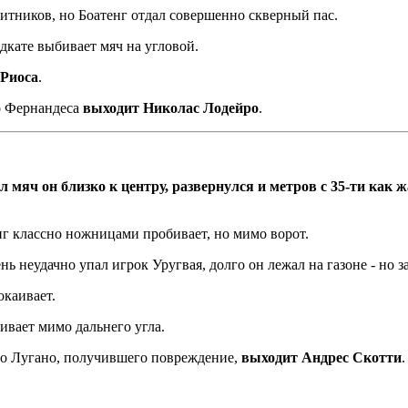
ащитников, но Боатенг отдал совершенно скверный пас.
дкате выбивает мяч на угловой.
 Риоса
.
то Фернандеса
выходит Николас Лодейро
.
ч он близко к центру, развернулся и метров с 35-ти как жа
енг классно ножницами пробивает, но мимо ворот.
нь неудачно упал игрок Уругвая, долго он лежал на газоне - но з
окаивает.
ивает мимо дальнего угла.
его Лугано, получившего повреждение,
выходит Андрес Скотти
.