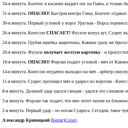
34-я минута. Боатенг в касание выдает пас на Гьяна, и только
31-я минута.
ОПАСНО!
Быстрая контра Ганы, Боатенг отдавал 
30-я минута. Первый угловой у ворот Уругвая - Ворса перевис
26-я минута. Кингсон
СПАСАЕТ!
Фусиле кинул аут, Суарес в
24-я минута. Грубая ошибка защитника, Кавани сразу же бросил
20-я минута. Фусиле
получает желтую карточку
- и пропусти
18-я минута.
ОПАСНО!
Форлан подает угловой - мяч от Кавани
14-я минута. Кингсон неудачно выходил на мяч - арбитр свисн
11-я минута. Суарес протащил мяч и ударил по воротам - Кинг
8-я минута. Дальний удар удался ганцам - удался это слишком 
5-я минута. Форлан так подает, что мяч летит низом на ближн
2-я минута. Первый удар - по ногам Суареса. Сегодня, такое чу
Александр Кривицкий
Bigmir)Спорт