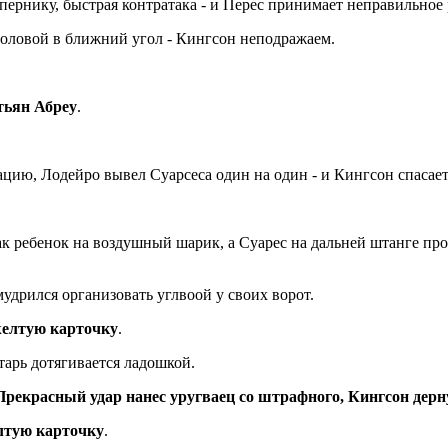
опернику, быстрая контратака - и Перес принимает неправильное
головой в ближний угол - Кингсон неподражаем.
тьян Абреу
.
цию, Лодейро вывел Суарсеса один на один - и Кингсон спасает 
к ребенок на воздушный шарик, а Суарес на дальней штанге прос
мудрился организовать углвоой у своих ворот.
желтую карточку
.
атарь дотягивается ладошкой.
красный удар нанес уругваец со штрафного, Кингсон дернул
лтую карточку
.