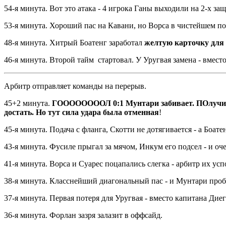
54-я минута. Вот это атака - 4 игрока Ганы выходили на 2-х з
53-я минута. Хороший пас на Кавани, но Ворса в чистейшем по
48-я минута. Хитрый Боатенг заработал
желтую карточку для
46-я минута. Второй тайм стартовал. У Уругвая замена - вмес
Арбитр отправляет команды на перерыв.
45+2 минута.
ГООООООООЛ 0:1 Мунтари забивает. ПОлучил мя
достать. Но тут сила удара была отменная
!
45-я минута. Подача с фланга, Скотти не дотягивается - а Боат
43-я минута. Фусиле прыгал за мячом, Инкум его подсел - и оче
41-я минута. Ворса и Суарес поцапались слегка - арбитр их усп
38-я минута. Класснейший диагональный пас - и Мунтари проб
37-я минута. Первая потеря для Уругвая - вместо капитана Ди
36-я минута. Форлан зазря залазит в оффсайд.