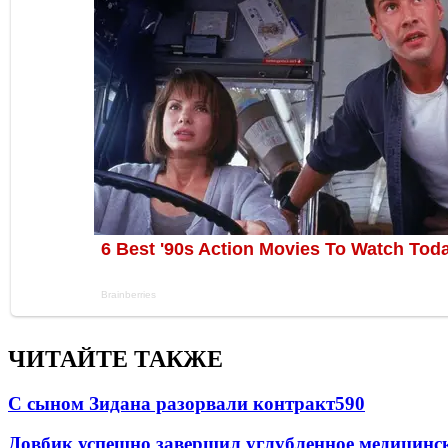
ЧИТАЙТЕ ТАКЖЕ
С сыном Зидана разорвали контракт
590
Довбик успешно завершил углубленное медицинск