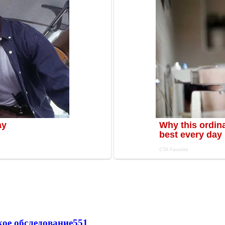
ое обследование
551