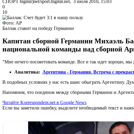
СПОРТ bigmir)net/sport.bigmir.net, 3 июля 2010, 15:03
0
10
Фото: АР
Баллак ставит на победу Германии
Капитан сборной Германии Михаэль Бал
национальной команды над сборной Ар
"Мне нечего посоветовать команде. Все и так идет хорошо, мы
Аналитика:
Аргентина - Германия. Встреча с прекра
В подобных условиях у нас есть шанс обыграть Аргентину. Думаю
Напомним, что поединок между сборными Германии и Аргентины
Читайте Korrespondent.net в Google News
Если вы заметили ошибку, выделите необходимый текст и нажми