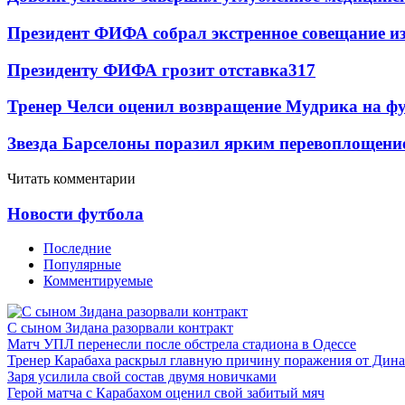
Президент ФИФА собрал экстренное совещание из
Президенту ФИФА грозит отставка
317
Тренер Челси оценил возвращение Мудрика на фу
Звезда Барселоны поразил ярким перевоплощени
Читать комментарии
Новости футбола
Последние
Популярные
Комментируемые
С сыном Зидана разорвали контракт
Матч УПЛ перенесли после обстрела стадиона в Одессе
Тренер Карабаха раскрыл главную причину поражения от Дин
Заря усилила свой состав двумя новичками
Герой матча с Карабахом оценил свой забитый мяч