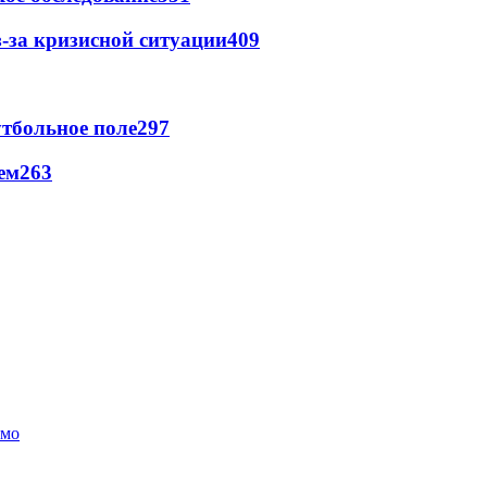
-за кризисной ситуации
409
тбольное поле
297
ем
263
амо